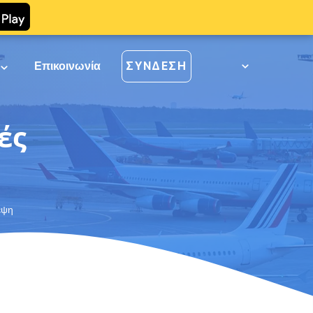
ί
Επικοινωνία
ΣΎΝΔΕΣΗ
ές
εψη