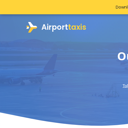
Downl
Airport
taxis
Ο
Τα