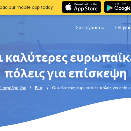
oad our mobile app today
Συνεργασία
Οδηγο
ι καλύτερες ευρωπαϊκ
πόλεις για επίσκεψη
Οι καλύτερες ευρωπαϊκές πόλεις για επίσκ
ξί αεροδρομίου
Blog