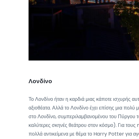
Λονδίνο
Το Λονδίνο ήταν η καρδιά μιας κάποτε ισχυρής αυ
αξιοθέατα. Αλλά το Λονδίνο έχει επίσης μια πολύ
στο Λονδίνο, συμπεριλαμβανομένου του Πύργου του
καλύτερες σκηνές θεάτρου στον κόσμο). Για τους m
πολλά αντικείμενα με θέμα το Harry Potter για α