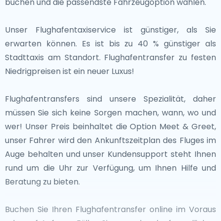
buchen und die passendste Fahrzeugoption wählen.
aus zu erreichen sind, bieten hervorragende
genießen können.
Möglichkeiten, die vielfältigen Kulturen der baltischen
Unser Flughafentaxiservice ist günstiger, als Sie
Region zu erkunden.Ob Sie durch die historischen
Mit seiner Mischung aus Geschichte, Natur und
erwarten können. Es ist bis zu 40 % günstiger als
Straßen von Warschau spazieren oder die
kulturellen Traditionen verspricht Litauen für jeden
Stadttaxis am Standort. Flughafentransfer zu festen
mittelalterliche Architektur von Tallinn bewundern,
Besucher ein unvergessliches Abenteuer. Ob Sie lokale
Niedrigpreisen ist ein neuer Luxus!
diese Ziele bieten bereichernde Erlebnisse nur eine
Gerichte wie "Cepelinai" genießen oder die
kurze Reise von Litauen entfernt.
historischen Straßen von Kaunas erkunden, Litauen
Flughafentransfers sind unsere Spezialität, daher
bietet ein unvergessliches Reiseerlebnis.
müssen Sie sich keine Sorgen machen, wann, wo und
wer! Unser Preis beinhaltet die Option Meet & Greet,
unser Fahrer wird den Ankunftszeitplan des Fluges im
Auge behalten und unser Kundensupport steht Ihnen
rund um die Uhr zur Verfügung, um Ihnen Hilfe und
Beratung zu bieten.
Buchen Sie Ihren Flughafentransfer online im Voraus