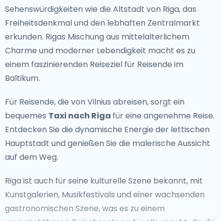
bewegte Vergangenheit des Landes.
Sehenswürdigkeiten wie die Altstadt von Riga, das
Freiheitsdenkmal und den lebhaften Zentralmarkt
Ikonoische Sehenswürdigkeiten
erkunden. Rigas Mischung aus mittelalterlichem
Charme und moderner Lebendigkeit macht es zu
Litauen ist bekannt für seine atemberaubende
einem faszinierenden Reiseziel für Reisende im
natürliche Schönheit, von der friedlichen Kurischen
Baltikum.
Nehrung, einem UNESCO-Weltkulturerbe, bis zu den
malerischen Seen und Wäldern des Aukštaitija-
Für Reisende, die von Vilnius abreisen, sorgt ein
Nationalparks. Besucher können das mittelalterliche
bequemes
Taxi nach Riga
für eine angenehme Reise.
Trakai Castle erkunden, durch die üppigen Wälder von
Entdecken Sie die dynamische Energie der lettischen
Dzūkija wandern oder an den sandigen Stränden von
Hauptstadt und genießen Sie die malerische Aussicht
Palanga entspannen.Der Hügel der Kreuze und die
auf dem Weg.
Altstadt von Vilnius sind für Reisende, die kulturelle und
historische Erfahrungen suchen, ein Muss.
Riga ist auch für seine kulturelle Szene bekannt, mit
Kunstgalerien, Musikfestivals und einer wachsenden
Abseits ausgetretener Pfade
gastronomischen Szene, was es zu einem