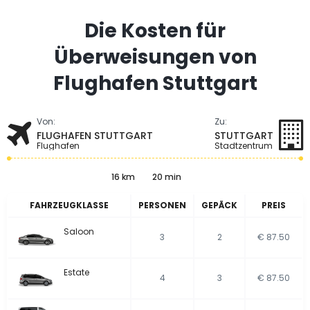
Die Kosten für
Überweisungen von
Flughafen Stuttgart
Von:
Zu:
FLUGHAFEN STUTTGART
STUTTGART
Flughafen
Stadtzentrum
16 km
20 min
FAHRZEUGKLASSE
PERSONEN
GEPÄCK
PREIS
Saloon
3
2
€ 87.50
Estate
4
3
€ 87.50