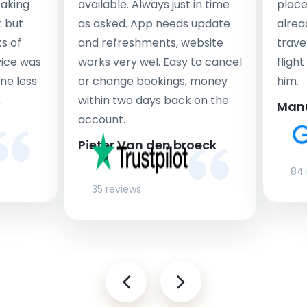
taking
available. Always just in time
place
t but
as asked. App needs update
alrea
s of
and refreshments, website
travel
rvice was
works very wel. Easy to cancel
fligh
ne less
or change bookings, money
him.
.
within two days back on the
Man
account.
Pieter Van den broeck
84 
35 reviews