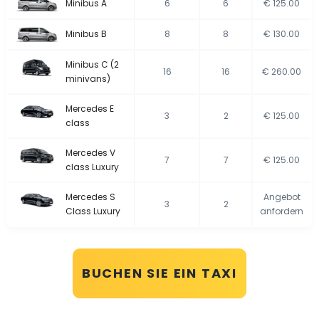
Minibus A
6
6
€ 125.00
Minibus B
8
8
€ 130.00
Minibus C (2
16
16
€ 260.00
minivans)
Mercedes E
3
2
€ 125.00
class
Mercedes V
7
7
€ 125.00
class Luxury
Mercedes S
Angebot
3
2
Class Luxury
anfordern
BUCHEN SIE EIN TAXI