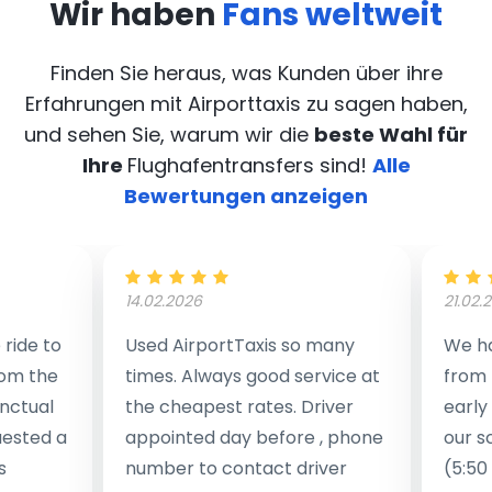
Wir haben
Fans weltweit
Finden Sie heraus, was Kunden über ihre
Erfahrungen mit Airporttaxis
zu sagen haben,
und sehen Sie, warum wir die
beste Wahl für
Ihre
Flughafentransfers sind!
Alle
Bewertungen anzeigen
14.02.2026
21.02.
ride to
Used AirportTaxis so many
We ha
rom the
times. Always good service at
from 
nctual
the cheapest rates. Driver
early
uested a
appointed day before , phone
our s
s
number to contact driver
(5:50