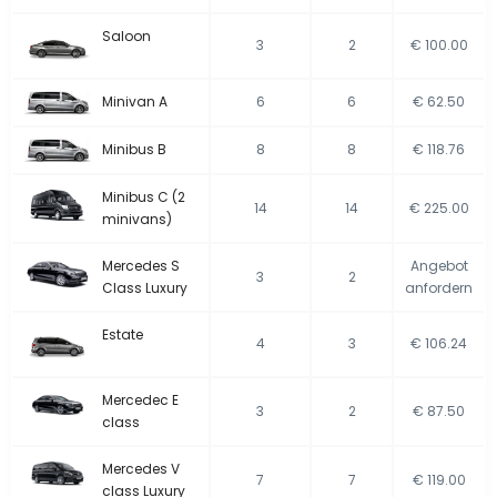
Saloon
3
2
€ 100.00
Minivan A
6
6
€ 62.50
Minibus B
8
8
€ 118.76
Minibus C (2
14
14
€ 225.00
minivans)
Mercedes S
Angebot
3
2
Class Luxury
anfordern
Estate
4
3
€ 106.24
Mercedec E
3
2
€ 87.50
class
Mercedes V
7
7
€ 119.00
class Luxury