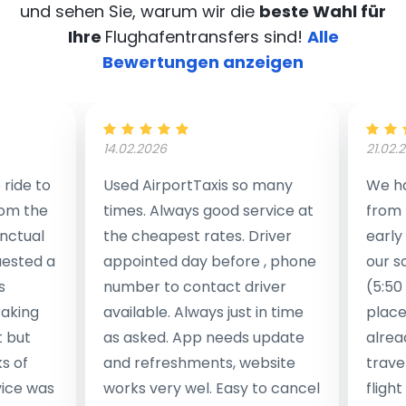
und sehen Sie, warum wir die
beste Wahl für
Ihre
Flughafentransfers sind!
Alle
Bewertungen anzeigen
14.02.2026
21.02.
ride to
Used AirportTaxis so many
We ha
rom the
times. Always good service at
from 
nctual
the cheapest rates. Driver
early
uested a
appointed day before , phone
our s
s
number to contact driver
(5:50
taking
available. Always just in time
place
t but
as asked. App needs update
alrea
s of
and refreshments, website
travel
rvice was
works very wel. Easy to cancel
fligh