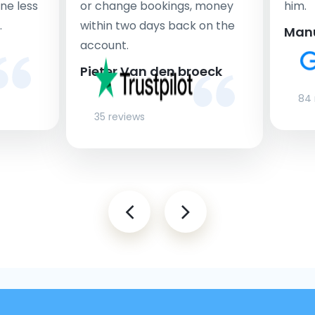
ne less
or change bookings, money
him.
.
within two days back on the
Man
account.
Pieter Van den broeck
84 
35 reviews