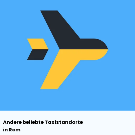
Andere beliebte Taxistandorte
in Rom