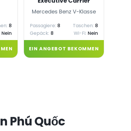
Executive Carrier
Mercedes Benz V-Klasse
Merc
en:
8
Passagiere:
8
Taschen:
8
Passag
Nein
Gepäck:
8
Wi-Fi:
Nein
Gepäc
MMEN
EIN ANGEBOT BEKOMMEN
EIN 
on Phú Quốc