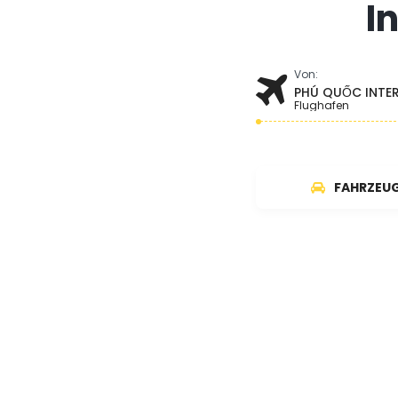
I
Von:
PHÚ QUỐC INTE
Flughafen
FAHRZEU