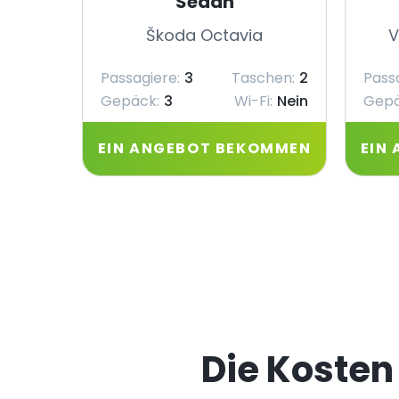
Sedan
Škoda Octavia
V
Passagiere:
3
Taschen:
2
Pass
Gepäck:
3
Wi-Fi:
Nein
Gepä
EIN ANGEBOT BEKOMMEN
EIN
Die Kosten