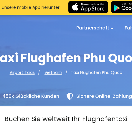
e unsere mobile App herunter
Partnerschaft
Fa
axi Flughafen Phu Qu
Taxi Flughafen Phu Quoc
Airport Taxis
Vietnam
450k Glückliche Kunden
Sichere Online-Zahlun
Buchen Sie weltweit Ihr Flughafentaxi