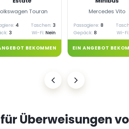
Estate
Minibus
olkswagen Touran
Mercedes Vito
agiere:
4
Taschen:
3
Passagiere:
8
Tasch
ck:
3
Wi-Fi:
Nein
Gepäck:
8
Wi-Fi:
 ANGEBOT BEKOMMEN
EIN ANGEBOT BEKO
 für Überweisungen v