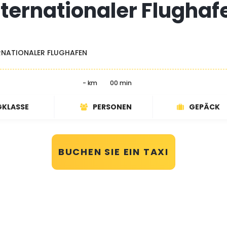
nternationaler Flughaf
RNATIONALER FLUGHAFEN
- km
00 min
GKLASSE
PERSONEN
GEPÄCK
BUCHEN SIE EIN TAXI