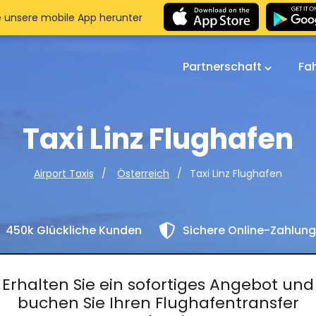
e unsere mobile App herunter
Partnerschaft
Fa
Taxi Linz Flughafen
Taxi Linz Flughafen
Airport Taxis
Österreich
450k Glückliche Kunden
Sichere Online-Zahlun
Erhalten Sie ein sofortiges Angebot und
buchen Sie Ihren Flughafentransfer