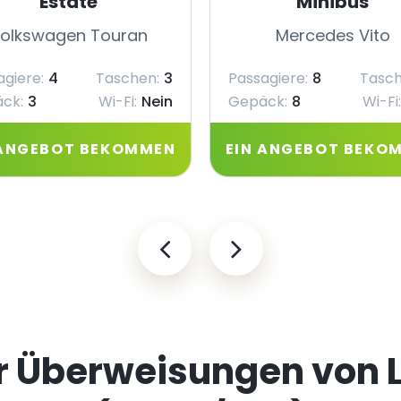
Estate
Minibus
olkswagen Touran
Mercedes Vito
agiere:
4
Taschen:
3
Passagiere:
8
Tasch
ck:
3
Wi-Fi:
Nein
Gepäck:
8
Wi-Fi:
 ANGEBOT BEKOMMEN
EIN ANGEBOT BEKO
ür Überweisungen von L