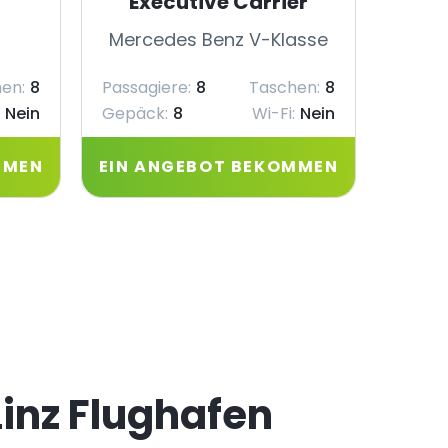
Executive Carrier
Mercedes Benz V-Klasse
Merc
en:
8
Passagiere:
8
Taschen:
8
Passag
Nein
Gepäck:
8
Wi-Fi:
Nein
Gepäc
MMEN
EIN ANGEBOT BEKOMMEN
EIN 
inz Flughafen