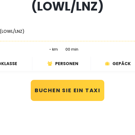
(LOWL/LNZ)
 (LOWL/LNZ)
- km
00 min
GKLASSE
PERSONEN
GEPÄCK
BUCHEN SIE EIN TAXI