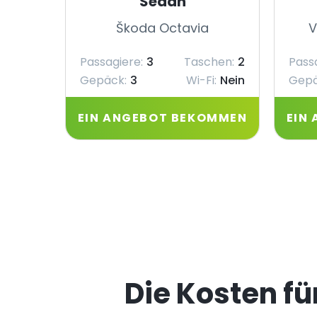
Sedan
Škoda Octavia
V
Passagiere:
3
Taschen:
2
Pass
Gepäck:
3
Wi-Fi:
Nein
Gepä
EIN ANGEBOT BEKOMMEN
EIN
Die Kosten f