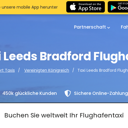
e unsere mobile App herunter
Partnerschaft
Fa
i Leeds Bradford Flugh
Taxi Leeds Bradford Flug
rt Taxis
Vereinigten Königreich
450k glückliche Kunden
Sichere Online-Zahlun
Buchen Sie weltweit Ihr Flughafentaxi