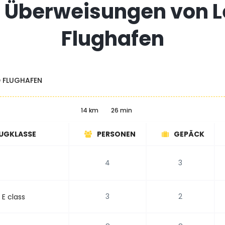
r Überweisungen von 
Flughafen
D FLUGHAFEN
14 km
26 min
UGKLASSE
PERSONEN
GEPÄCK
4
3
3
2
E class