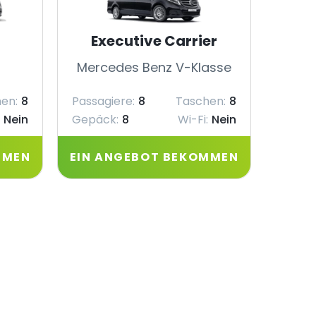
Executive Carrier
Mercedes Benz V-Klasse
Merc
en:
8
Passagiere:
8
Taschen:
8
Passag
Nein
Gepäck:
8
Wi-Fi:
Nein
Gepäc
MMEN
EIN ANGEBOT BEKOMMEN
EIN 