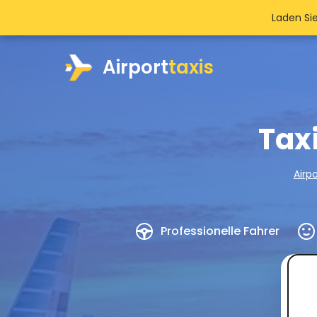
Laden Si
Airport
taxis
Tax
Airpo
Professionelle Fahrer