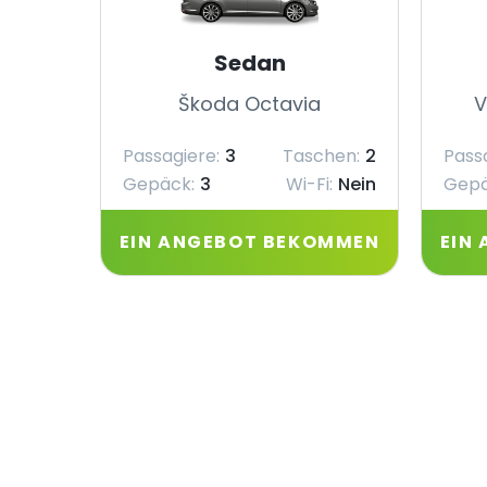
Sedan
Škoda Octavia
V
Passagiere:
3
Taschen:
2
Pass
Gepäck:
3
Wi-Fi:
Nein
Gepä
EIN ANGEBOT BEKOMMEN
EIN