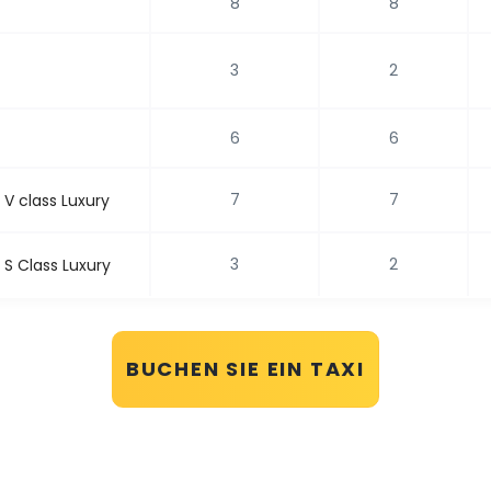
8
8
3
2
6
6
7
7
V class Luxury
3
2
S Class Luxury
BUCHEN SIE EIN TAXI