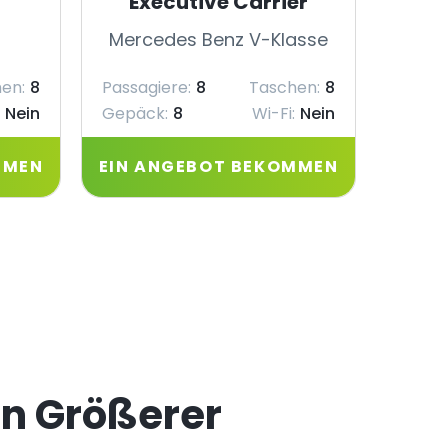
Executive Carrier
Mercedes Benz V-Klasse
Merc
en:
8
Passagiere:
8
Taschen:
8
Passag
Nein
Gepäck:
8
Wi-Fi:
Nein
Gepäc
MMEN
EIN ANGEBOT BEKOMMEN
EIN 
on Größerer