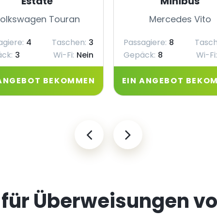
Estate
Minibus
olkswagen Touran
Mercedes Vito
agiere:
4
Taschen:
3
Passagiere:
8
Tasch
ck:
3
Wi-Fi:
Nein
Gepäck:
8
Wi-Fi:
 ANGEBOT BEKOMMEN
EIN ANGEBOT BEKO
 für Überweisungen v