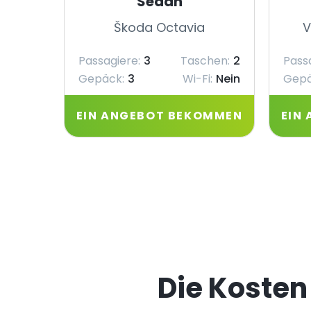
Sedan
Škoda Octavia
V
Passagiere:
3
Taschen:
2
Pass
Gepäck:
3
Wi-Fi:
Nein
Gepä
EIN ANGEBOT BEKOMMEN
EIN
Die Kosten