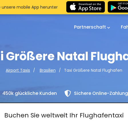
e unsere mobile App herunter
Partnerschaft
Fa
i Größere Natal Flugh
Taxi Größere Natal Flughafen
Airport Taxis
Brasilien
450k glückliche Kunden
Sichere Online-Zahlun
Buchen Sie weltweit Ihr Flughafentaxi