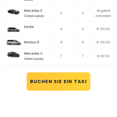
Mercedes S
Angebot
2
2
Class Luxury
anfordern
Estate
4
3
€ 120.00
Minibus B
8
8
€ 125.00
Mercedes V
7
7
€ 62.50
class Luxury
BUCHEN SIE EIN TAXI