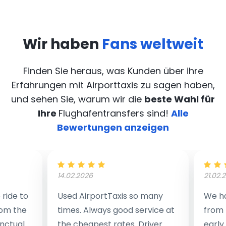
Wir haben
Fans weltweit
Finden Sie heraus, was Kunden über ihre
Erfahrungen mit Airporttaxis
zu sagen haben,
und sehen Sie, warum wir die
beste Wahl für
Ihre
Flughafentransfers sind!
Alle
Bewertungen anzeigen
14.02.2026
21.02.
ride to
Used AirportTaxis so many
We ha
rom the
times. Always good service at
from 
nctual
the cheapest rates. Driver
early