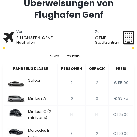
Überweisungen von
Flughafen Genf
Von:
Zu:
FLUGHAFEN GENF
GENF
Flughafen
Stadtzentrum
9 km
23 min
FAHRZEUGKLASSE
PERSONEN
GEPÄCK
PREIS
Saloon
3
2
€ 115.00
Minibus A
6
6
€ 93.75
Minibus C (2
16
16
€ 125.00
minivans)
Mercedes E
3
2
€ 120.00
class