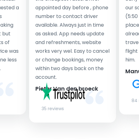
uested a
appointed day before , phone
our s
s
number to contact driver
(5:50
taking
available. Always just in time
place
t but
as asked. App needs update
alrea
s of
and refreshments, website
travel
rvice was
works very wel. Easy to cancel
fligh
ne less
or change bookings, money
him.
.
within two days back on the
Man
account.
Pieter Van den broeck
84 
35 reviews