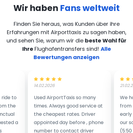
Wir haben
Fans weltweit
Finden Sie heraus, was Kunden über ihre
Erfahrungen mit Airporttaxis
zu sagen haben,
und sehen Sie, warum wir die
beste Wahl für
Ihre
Flughafentransfers sind!
Alle
Bewertungen anzeigen
14.02.2026
21.02.
ride to
Used AirportTaxis so many
We ha
rom the
times. Always good service at
from 
nctual
the cheapest rates. Driver
early
uested a
appointed day before , phone
our s
s
number to contact driver
(5:50