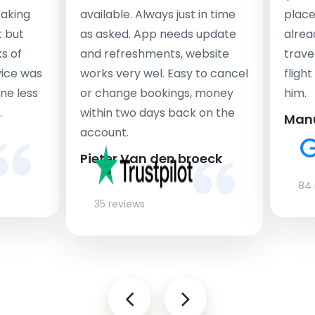
taking
available. Always just in time
place
t but
as asked. App needs update
alrea
s of
and refreshments, website
travel
rvice was
works very wel. Easy to cancel
fligh
ne less
or change bookings, money
him.
.
within two days back on the
Man
account.
Pieter Van den broeck
84 
35 reviews