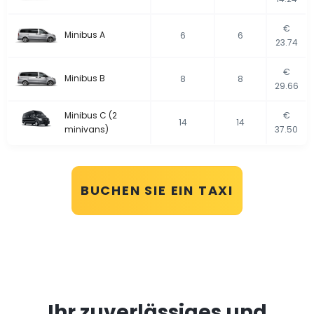
€
Minibus A
6
6
23.74
€
Minibus B
8
8
29.66
Minibus C (2
€
14
14
minivans)
37.50
BUCHEN SIE EIN TAXI
Ihr zuverlässiges und