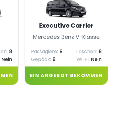
Executive Carrier
Mercedes Benz V-Klasse
Merc
en:
8
Passagiere:
8
Taschen:
8
Passag
Nein
Gepäck:
8
Wi-Fi:
Nein
Gepäc
MMEN
EIN ANGEBOT BEKOMMEN
EIN 