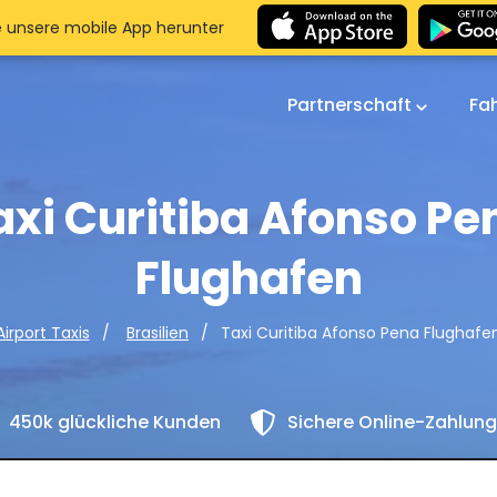
e unsere mobile App herunter
Partnerschaft
Fa
axi Curitiba Afonso Pe
Flughafen
Taxi Curitiba Afonso Pena Flughafe
Airport Taxis
Brasilien
450k glückliche Kunden
Sichere Online-Zahlun