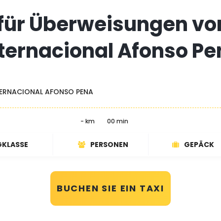
 für Überweisungen vo
ternacional Afonso P
ERNACIONAL AFONSO PENA
- km
00 min
GKLASSE
PERSONEN
GEPÄCK
BUCHEN SIE EIN TAXI