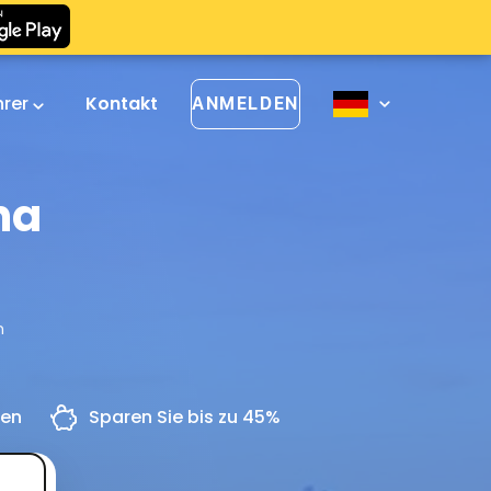
hrer
Kontakt
ANMELDEN
na
n
gen
Sparen Sie bis zu 45%