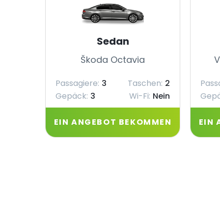
Sedan
Škoda Octavia
V
Passagiere:
3
Taschen:
2
Pass
Gepäck:
3
Wi-Fi:
Nein
Gepä
EIN ANGEBOT BEKOMMEN
EIN