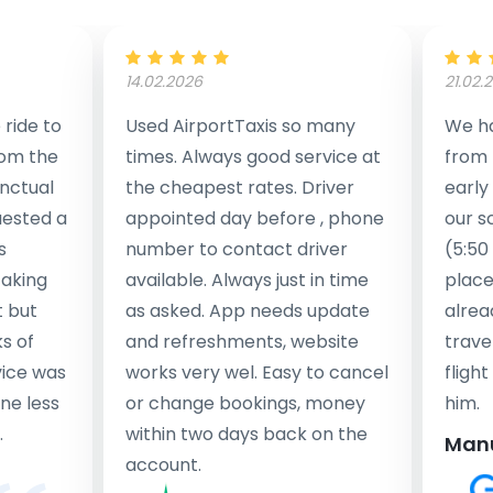
14.02.2026
21.02.
ride to
Used AirportTaxis so many
We ha
rom the
times. Always good service at
from 
nctual
the cheapest rates. Driver
early
uested a
appointed day before , phone
our s
s
number to contact driver
(5:50
taking
available. Always just in time
place
t but
as asked. App needs update
alrea
s of
and refreshments, website
travel
rvice was
works very wel. Easy to cancel
fligh
ne less
or change bookings, money
him.
.
within two days back on the
Man
account.