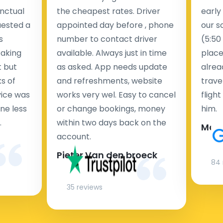
nctual
the cheapest rates. Driver
early
zum Hotel und zurück, sondern auch einen
uested a
appointed day before , phone
our s
Taxitransfer zu allen
touristischen Orten
.
s
number to contact driver
(5:50
taking
available. Always just in time
place
t but
as asked. App needs update
alrea
s of
and refreshments, website
travel
rvice was
works very wel. Easy to cancel
fligh
ne less
or change bookings, money
him.
.
within two days back on the
Man
account.
Pieter Van den broeck
84 
35 reviews