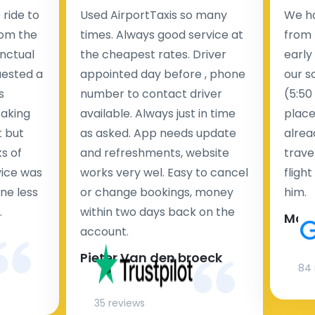
ein anderes Land.
ride to
Used AirportTaxis so many
We ha
rom the
times. Always good service at
from 
Wir bieten nicht nur einen Taxitransfer vom Flughafen
nctual
the cheapest rates. Driver
early
zum Hotel und zurück, sondern auch einen
uested a
appointed day before , phone
our s
Taxitransfer zu allen
touristischen Orten
.
s
number to contact driver
(5:50
taking
available. Always just in time
place
t but
as asked. App needs update
alrea
s of
and refreshments, website
travel
rvice was
works very wel. Easy to cancel
fligh
ne less
or change bookings, money
him.
.
within two days back on the
Man
account.
Pieter Van den broeck
84 
35 reviews