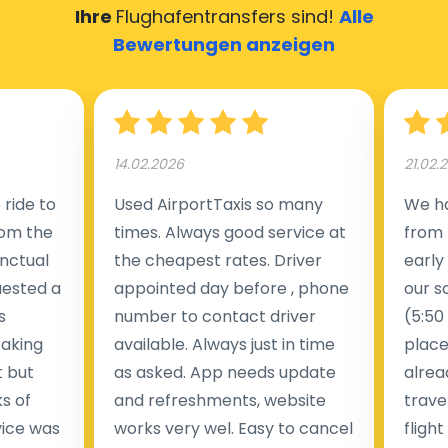
Ihre
Flughafentransfers sind!
Alle
am Flughafen. Nach der Abholung durch den Fahrer
Bewertungen anzeigen
bringt er Sie zu jedem gewünschten Ziel, zu allen
touristischen Orten oder Städten, auf Wunsch sogar in
ein anderes Land.
Wir bieten nicht nur einen Taxitransfer vom Flughafen
14.02.2026
21.02.
zum Hotel und zurück, sondern auch einen
ride to
Used AirportTaxis so many
We ha
Taxitransfer zu allen
touristischen Orten
.
rom the
times. Always good service at
from 
nctual
the cheapest rates. Driver
early
uested a
appointed day before , phone
our s
s
number to contact driver
(5:50
taking
available. Always just in time
place
t but
as asked. App needs update
alrea
s of
and refreshments, website
travel
rvice was
works very wel. Easy to cancel
fligh