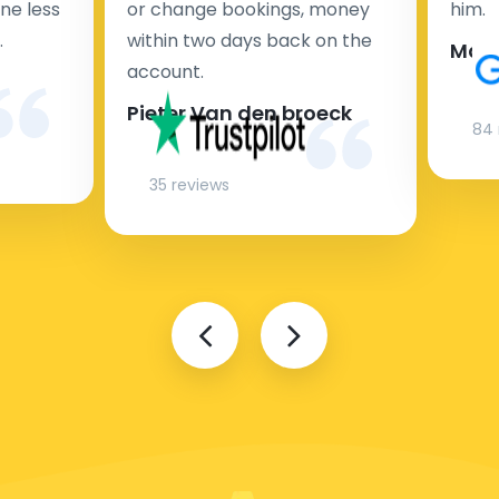
ne less
or change bookings, money
him.
.
within two days back on the
Man
account.
Pieter Van den broeck
84 
35 reviews