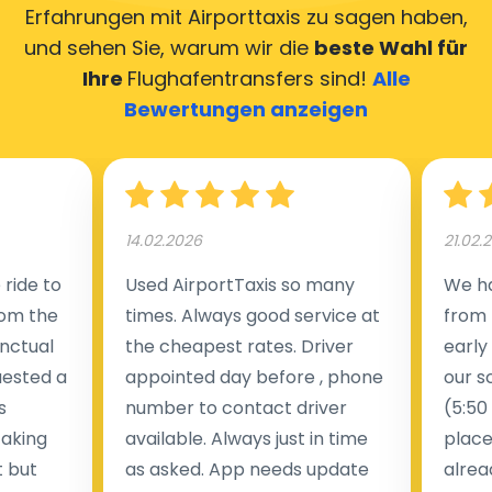
Erfahrungen mit Airporttaxis
zu sagen haben,
wenn es zu Verspätungen kommt, verfolgen die
und sehen Sie, warum wir die
beste Wahl für
Fahrer den Flug weiter und warten bis zu 60 Minuten
Ihre
Flughafentransfers sind!
Alle
am Flughafen. Nach der Abholung durch den Fahrer
Bewertungen anzeigen
bringt er Sie zu jedem gewünschten Ziel, zu allen
touristischen Orten oder Städten, auf Wunsch sogar in
ein anderes Land.
Wir bieten nicht nur einen Taxitransfer vom Flughafen
14.02.2026
21.02.
zum Hotel und zurück, sondern auch einen
ride to
Used AirportTaxis so many
We ha
Taxitransfer zu allen
touristischen Orten
.
rom the
times. Always good service at
from 
nctual
the cheapest rates. Driver
early
uested a
appointed day before , phone
our s
s
number to contact driver
(5:50
taking
available. Always just in time
place
t but
as asked. App needs update
alrea