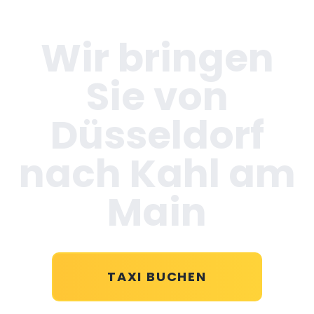
Wir bringen
Sie von
Düsseldorf
nach Kahl am
Main
TAXI BUCHEN