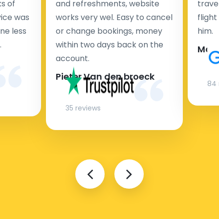
s of
and refreshments, website
travel
rvice was
works very wel. Easy to cancel
fligh
ne less
or change bookings, money
him.
.
within two days back on the
Man
account.
Pieter Van den broeck
84 
35 reviews