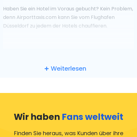
Haben Sie ein Hotel im Voraus gebucht? Kein Problem,
denn Airporttaxis.com kann Sie vom Flughafen
Düsseldorf zu jedem der Hotels chauffieren.
Weiterlesen
Vom Düsseldorf Flughafen zu allen touristischen Orten
und Städten
Wir haben
Fans weltweit
Buchen Sie Ihren Transfer im Voraus, das gibt Ihnen
Sicherheit und wir sorgen dafür, dass die Fahrer Sie zur
Finden Sie heraus, was Kunden über ihre
vorherbestimmten Zeit des Fluges abholen. Auch