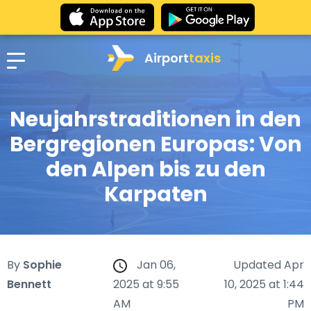
Airport
taxis
Neujahrstraditionen in den
Bergregionen Europas: Von
den Alpen bis zu den
Karpaten
By
Sophie
Jan 06,
Updated Apr
Bennett
2025 at 9:55
10, 2025 at 1:44
AM
PM