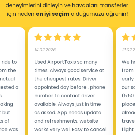
deneyimlerini dinleyin
ve havaalanı transferleri
için neden
en iyi seçim
olduğumuzu öğrenin!
14.02.2026
21.02.
ride to
Used AirportTaxis so many
We ha
rom the
times. Always good service at
from 
nctual
the cheapest rates. Driver
early
uested a
appointed day before , phone
our s
s
number to contact driver
(5:50
taking
available. Always just in time
place
t but
as asked. App needs update
alrea
s of
and refreshments, website
travel
rvice was
works very wel. Easy to cancel
fligh