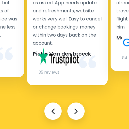
t but
as asked. App needs update
alrea
s of
and refreshments, website
travel
rvice was
works very wel. Easy to cancel
fligh
ne less
or change bookings, money
him.
.
within two days back on the
Man
account.
Pieter Van den broeck
84 
35 reviews