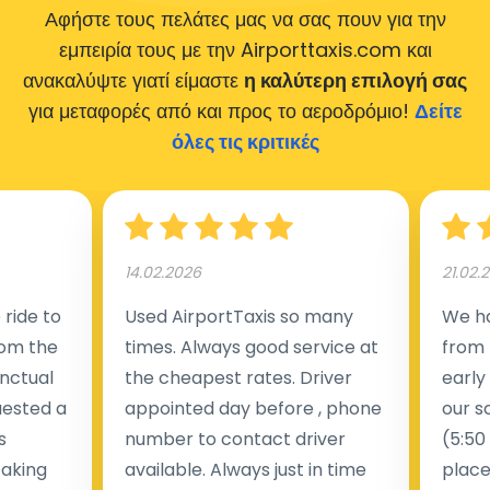
Αφήστε τους πελάτες μας να σας πουν για την
εμπειρία τους με την Airporttaxis.com
και
ανακαλύψτε γιατί είμαστε
η καλύτερη επιλογή σας
για μεταφορές από και προς το αεροδρόμιο!
Δείτε
όλες τις κριτικές
14.02.2026
21.02.
ride to
Used AirportTaxis so many
We ha
rom the
times. Always good service at
from 
nctual
the cheapest rates. Driver
early
uested a
appointed day before , phone
our s
s
number to contact driver
(5:50
taking
available. Always just in time
place