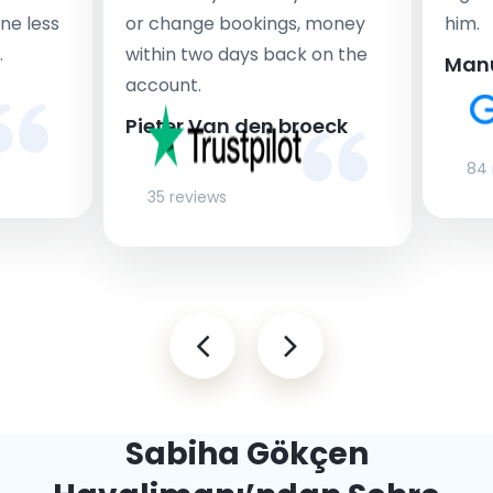
ne less
or change bookings, money
him.
.
within two days back on the
Man
account.
Pieter Van den broeck
84 
35 reviews
Sabiha Gökçen