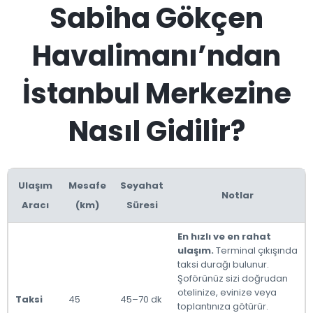
Sabiha Gökçen
Havalimanı’ndan
İstanbul Merkezine
Nasıl Gidilir?
Ulaşım
Mesafe
Seyahat
Notlar
Aracı
(km)
Süresi
En hızlı ve en rahat
ulaşım.
Terminal çıkışında
taksi durağı bulunur.
Şoförünüz sizi doğrudan
otelinize, evinize veya
Taksi
45
45–70 dk
toplantınıza götürür.