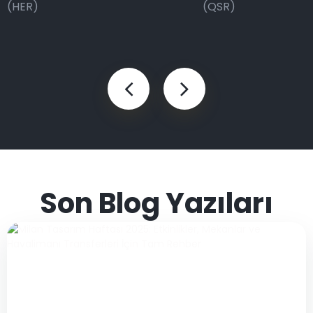
(HER)
(QSR)
Son Blog Yazıları