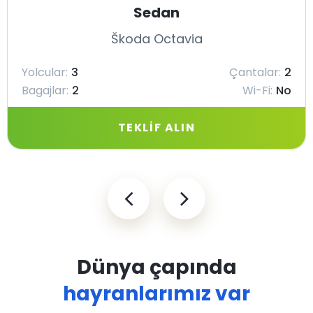
Sedan
Škoda Octavia
Yolcular:
3
Çantalar:
2
Bagajlar:
2
Wi-Fi:
No
TEKLIF ALIN
Dünya çapında
hayranlarımız var