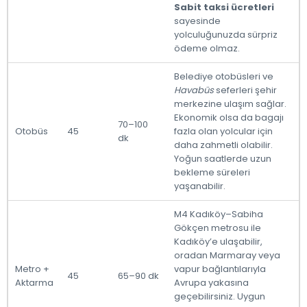
Sabit taksi ücretleri
sayesinde
yolculuğunuzda sürpriz
ödeme olmaz.
Belediye otobüsleri ve
Havabüs
seferleri şehir
merkezine ulaşım sağlar.
Ekonomik olsa da bagajı
70–100
Otobüs
45
fazla olan yolcular için
dk
daha zahmetli olabilir.
Yoğun saatlerde uzun
bekleme süreleri
yaşanabilir.
M4 Kadıköy–Sabiha
Gökçen metrosu ile
Kadıköy’e ulaşabilir,
oradan Marmaray veya
Metro +
vapur bağlantılarıyla
45
65–90 dk
Aktarma
Avrupa yakasına
geçebilirsiniz. Uygun