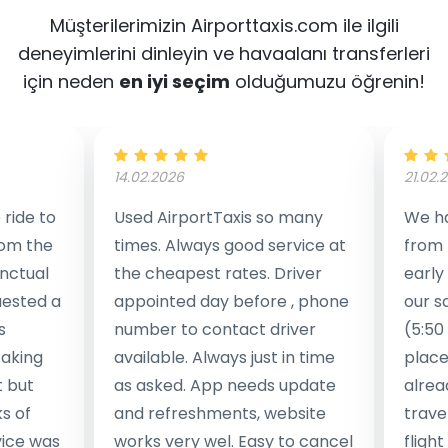
Müşterilerimizin Airporttaxis.com ile ilgili
deneyimlerini dinleyin
ve havaalanı transferleri
için neden
en iyi seçim
olduğumuzu öğrenin!
14.02.2026
21.02.
ride to
Used AirportTaxis so many
We ha
rom the
times. Always good service at
from 
nctual
the cheapest rates. Driver
early
uested a
appointed day before , phone
our s
s
number to contact driver
(5:50
taking
available. Always just in time
place
t but
as asked. App needs update
alrea
s of
and refreshments, website
travel
rvice was
works very wel. Easy to cancel
fligh