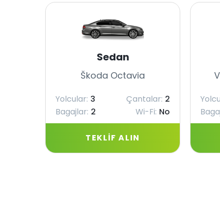
Sedan
Škoda Octavia
V
Yolcular:
3
Çantalar:
2
Yolcu
Bagajlar:
2
Wi-Fi:
No
Bagaj
TEKLIF ALIN