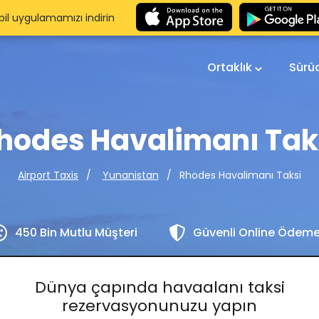
il uygulamamızı indirin
Ortaklık
Sürü
hodes Havalimanı Tak
Rhodes Havalimanı Taksi
Airport Taxis
Yunanistan
450 Bin Mutlu Müşteri
Güvenli Online Ödem
Dünya çapında havaalanı taksi
rezervasyonunuzu yapın