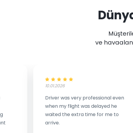
Düny
Müşterile
ve havaalanı
10.01.2026
i
Driver was very professional even
when my flight was delayed he
ng
waited the extra time for me to
ant
arrive.