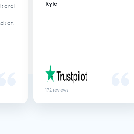
Kyle
tional
dition.
172 reviews