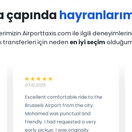
a çapında
hayranlarım
rimizin Airporttaxis.com ile ilgili deneyimlerin
 transferleri için neden
en iyi seçim
olduğum
07.10.2025
Excellent comfortable ride to the
Brussels Airport from the city.
Mohamed was punctual and
friendly. I had requested a very
early pickup. I was originally