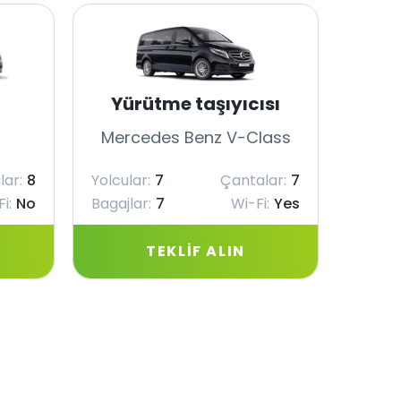
Yürütme taşıyıcısı
Mercedes Benz V-Class
Merc
lar:
8
Yolcular:
7
Çantalar:
7
Yolcul
i:
No
Bagajlar:
7
Wi-Fi:
Yes
Bagajl
TEKLIF ALIN