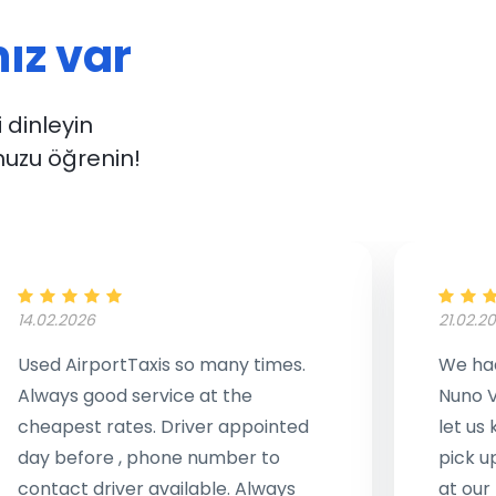
ız var
i dinleyin
uzu öğrenin!
14.02.2026
21.02.2
Used AirportTaxis so many times.
We had
Always good service at the
Nuno V
cheapest rates. Driver appointed
let us
day before , phone number to
pick u
contact driver available. Always
at our