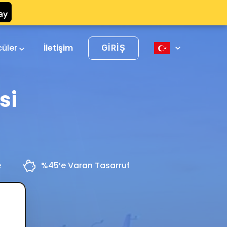
cüler
İletişim
GIRIŞ
si
e
%45’e Varan Tasarruf