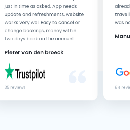
just in time as asked. App needs
alread
update and refreshments, website
travell
works very wel. Easy to cancel or
was no
change bookings, money within
Manu
two days back on the account.
Pieter Van den broeck
35 reviews
84 rev