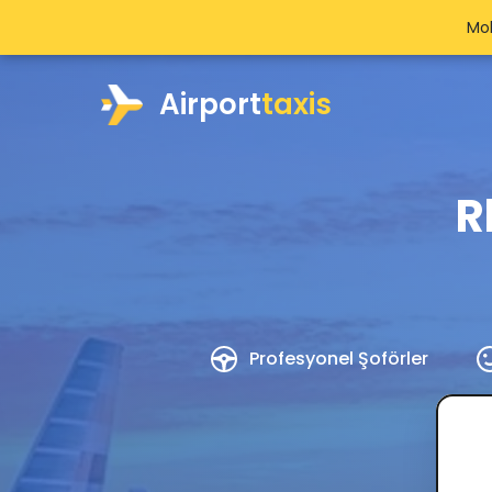
Mob
Airport
taxis
R
Profesyonel Şoförler