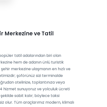
r Merkezine ve Tatil
püler tatil adalarından biri olan
kezine hem de adanın ünlü turistik
e şehir merkezine ulaşmanın en hızlı ve
imizdir; şoförünüz sizi terminalde
doğrudan otelinize, toplantınıza veya
/24 hizmet sunuyoruz ve yolculuk ücreti
ekilde sabit kalır; böylece taksi
zsiz olur. Tüm araçlarımız modern, klimalı