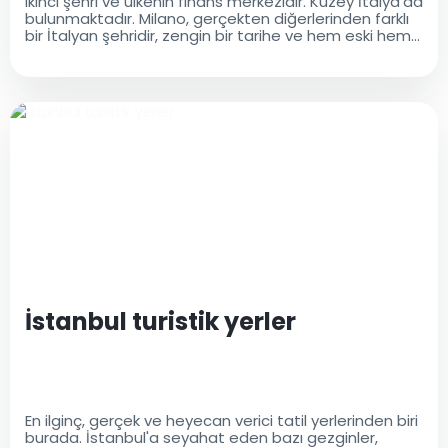
ikinci şehri ve ülkenin finans merkezidir. Kuzey İtalya'da
bulunmaktadır. Milano, gerçekten diğerlerinden farklı
bir İtalyan şehridir, zengin bir tarihe ve hem eski hem
de modern bir kültürel mirasa sahiptir..
İstanbul turistik yerler
En ilginç, gerçek ve heyecan verici tatil yerlerinden biri
burada. İstanbul'a seyahat eden bazı gezginler,