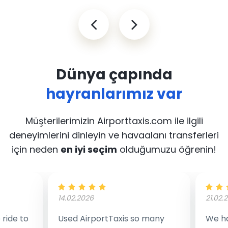
Dünya çapında
hayranlarımız var
Müşterilerimizin Airporttaxis.com ile ilgili
deneyimlerini dinleyin
ve havaalanı transferleri
için neden
en iyi seçim
olduğumuzu öğrenin!
14.02.2026
21.02.
ride to
Used AirportTaxis so many
We ha