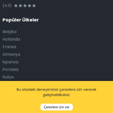
(4.3)
Popüler Ülkeler
Belçika
Hollanda
Fransa
Almanya
İspanya
Portekiz
İtalya
Yunanistan
Bu sitedeki deneyiminizi çerezlere izin vererek
İrlanda
geliştirebilirsiniz.
Birleşik Krallık
BAE
Çerezlere izin ver