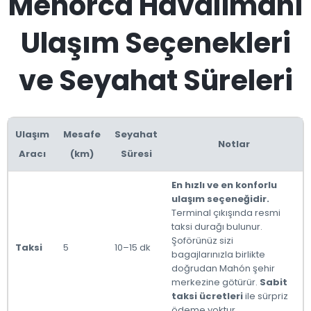
Menorca Havalimanı
Ulaşım Seçenekleri
ve Seyahat Süreleri
Ulaşım
Mesafe
Seyahat
Notlar
Aracı
(km)
Süresi
En hızlı ve en konforlu
ulaşım seçeneğidir.
Terminal çıkışında resmi
taksi durağı bulunur.
Şoförünüz sizi
Taksi
5
10–15 dk
bagajlarınızla birlikte
doğrudan Mahón şehir
merkezine götürür.
Sabit
taksi ücretleri
ile sürpriz
ödeme yoktur.