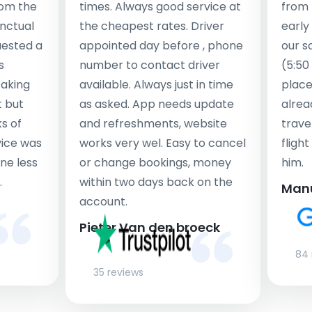
rom the
times. Always good service at
from 
nctual
the cheapest rates. Driver
early
uested a
appointed day before , phone
our s
s
number to contact driver
(5:50
taking
available. Always just in time
place
t but
as asked. App needs update
alrea
s of
and refreshments, website
travel
rvice was
works very wel. Easy to cancel
fligh
ne less
or change bookings, money
him.
.
within two days back on the
Man
account.
Pieter Van den broeck
84 
35 reviews