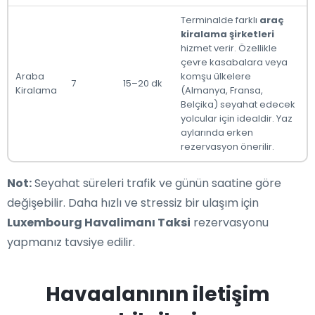
Terminalde farklı
araç
kiralama şirketleri
hizmet verir. Özellikle
çevre kasabalara veya
Araba
komşu ülkelere
7
15–20 dk
Kiralama
(Almanya, Fransa,
Belçika) seyahat edecek
yolcular için idealdir. Yaz
aylarında erken
rezervasyon önerilir.
Not:
Seyahat süreleri trafik ve günün saatine göre
değişebilir. Daha hızlı ve stressiz bir ulaşım için
Luxembourg Havalimanı Taksi
rezervasyonu
yapmanız tavsiye edilir.
Havaalanının iletişim