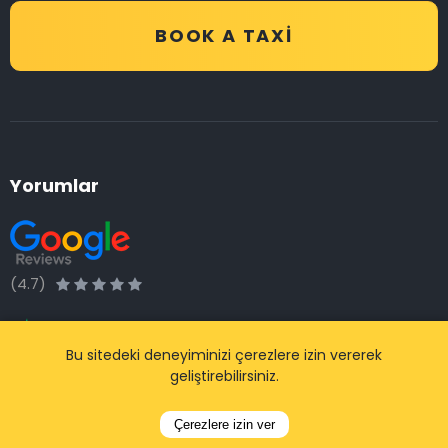
BOOK A TAXI
Yorumlar
(4.7)
Bu sitedeki deneyiminizi çerezlere izin vererek
geliştirebilirsiniz.
(4.3)
Çerezlere izin ver
Popüler Ülkeler