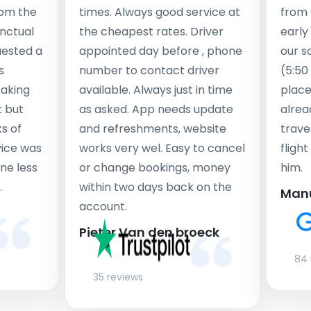
rom the
times. Always good service at
from 
nctual
the cheapest rates. Driver
early
uested a
appointed day before , phone
our s
s
number to contact driver
(5:50
taking
available. Always just in time
place
t but
as asked. App needs update
alrea
s of
and refreshments, website
travel
rvice was
works very wel. Easy to cancel
fligh
ne less
or change bookings, money
him.
.
within two days back on the
Man
account.
Pieter Van den broeck
84 
35 reviews