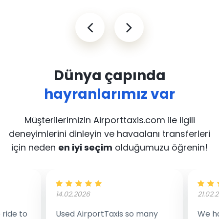
Dünya çapında
hayranlarımız var
Müşterilerimizin Airporttaxis.com ile ilgili
deneyimlerini dinleyin
ve havaalanı transferleri
için neden
en iyi seçim
olduğumuzu öğrenin!
14.02.2026
21.02.
ride to
Used AirportTaxis so many
We ha