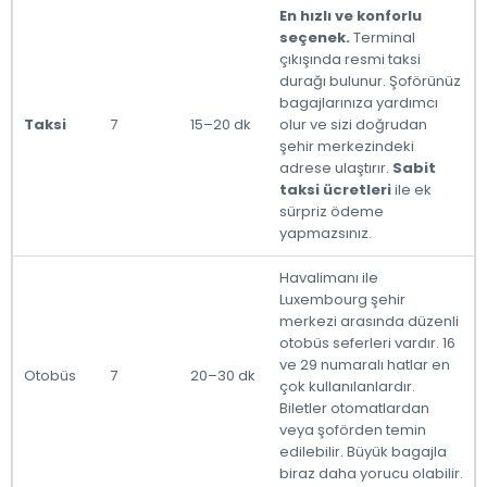
En hızlı ve konforlu
seçenek.
Terminal
çıkışında resmi taksi
durağı bulunur. Şoförünüz
bagajlarınıza yardımcı
Taksi
7
15–20 dk
olur ve sizi doğrudan
şehir merkezindeki
adrese ulaştırır.
Sabit
taksi ücretleri
ile ek
sürpriz ödeme
yapmazsınız.
Havalimanı ile
Luxembourg şehir
merkezi arasında düzenli
otobüs seferleri vardır. 16
ve 29 numaralı hatlar en
Otobüs
7
20–30 dk
çok kullanılanlardır.
Biletler otomatlardan
veya şoförden temin
edilebilir. Büyük bagajla
biraz daha yorucu olabilir.