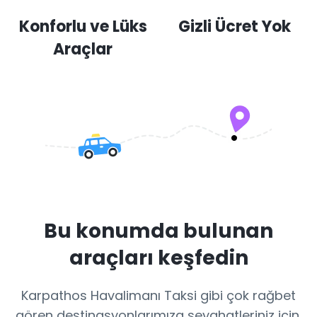
Konforlu ve Lüks
Gizli Ücret Yok
Araçlar
Bu konumda bulunan
araçları keşfedin
Karpathos Havalimanı Taksi gibi çok rağbet
gören destinasyonlarımıza seyahatleriniz için.