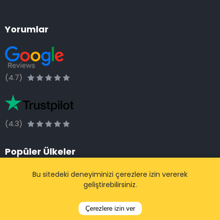
Yorumlar
(4.7)
(4.3)
Popüler Ülkeler
Belçika
Bu sitedeki deneyiminizi çerezlere izin vererek
geliştirebilirsiniz.
Hollanda
Fransa
Çerezlere izin ver
Almanya