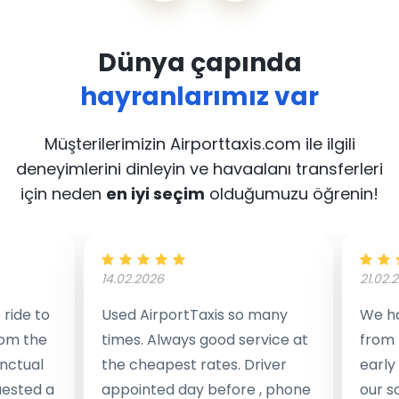
Dünya çapında
hayranlarımız var
Müşterilerimizin Airporttaxis.com ile ilgili
deneyimlerini dinleyin
ve havaalanı transferleri
için neden
en iyi seçim
olduğumuzu öğrenin!
14.02.2026
21.02.
ride to
Used AirportTaxis so many
We ha
rom the
times. Always good service at
from 
nctual
the cheapest rates. Driver
early
uested a
appointed day before , phone
our s