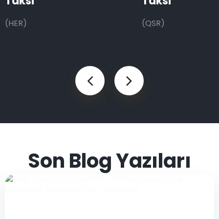
Taksi
Taksi
(HER)
(QSR)
Son Blog Yazıları