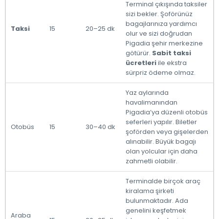
Terminal çıkışında taksiler
sizi bekler. Şoförünüz
bagajlarınıza yardımcı
Taksi
15
20–25 dk
olur ve sizi doğrudan
Pigadia şehir merkezine
götürür.
Sabit taksi
ücretleri
ile ekstra
sürpriz ödeme olmaz.
Yaz aylarında
havalimanından
Pigadia’ya düzenli otobüs
seferleri yapılır. Biletler
Otobüs
15
30–40 dk
şoförden veya gişelerden
alınabilir. Büyük bagajı
olan yolcular için daha
zahmetli olabilir.
Terminalde birçok araç
kiralama şirketi
bulunmaktadır. Ada
genelini keşfetmek
Araba