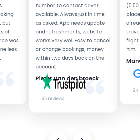
s
number to contact driver
(5:50
taking
available. Always just in time
place
t but
as asked. App needs update
alrea
s of
and refreshments, website
travel
rvice was
works very wel. Easy to cancel
fligh
ne less
or change bookings, money
him.
.
within two days back on the
Man
account.
Pieter Van den broeck
84 
35 reviews