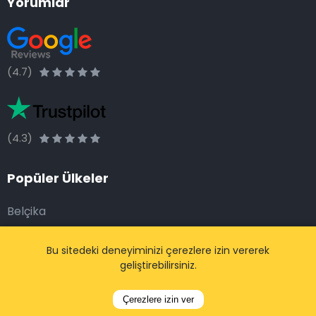
Yorumlar
(4.7)
(4.3)
Popüler Ülkeler
Belçika
Hollanda
Bu sitedeki deneyiminizi çerezlere izin vererek
Fransa
geliştirebilirsiniz.
Almanya
İspanya
Çerezlere izin ver