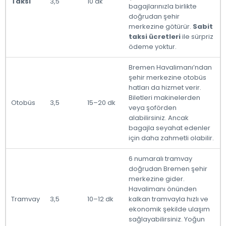
Taksi
3,5
10 dk
bagajlarınızla birlikte
doğrudan şehir
merkezine götürür.
Sabit
taksi ücretleri
ile sürpriz
ödeme yoktur.
Bremen Havalimanı’ndan
şehir merkezine otobüs
hatları da hizmet verir.
Biletleri makinelerden
Otobüs
3,5
15–20 dk
veya şoförden
alabilirsiniz. Ancak
bagajla seyahat edenler
için daha zahmetli olabilir.
6 numaralı tramvay
doğrudan Bremen şehir
merkezine gider.
Havalimanı önünden
Tramvay
3,5
10–12 dk
kalkan tramvayla hızlı ve
ekonomik şekilde ulaşım
sağlayabilirsiniz. Yoğun