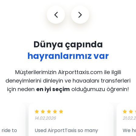
Dünya çapında
hayranlarımız var
Müşterilerimizin Airporttaxis.com ile ilgili
deneyimlerini dinleyin
ve havaalanı transferleri
için neden
en iyi seçim
olduğumuzu öğrenin!
14.02.2026
21.02.
ride to
Used AirportTaxis so many
We ha