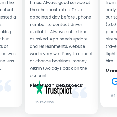
rom the
times. Always good service at
from 
nctual
the cheapest rates. Driver
early
uested a
appointed day before , phone
our s
s
number to contact driver
(5:50
taking
available. Always just in time
place
t but
as asked. App needs update
alrea
s of
and refreshments, website
travel
rvice was
works very wel. Easy to cancel
fligh
ne less
or change bookings, money
him.
.
within two days back on the
Man
account.
Pieter Van den broeck
84 
35 reviews