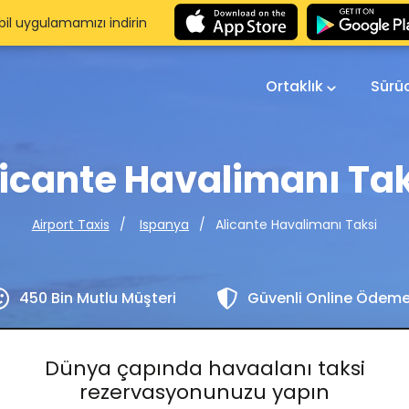
il uygulamamızı indirin
Ortaklık
Sürü
licante Havalimanı Tak
Alicante Havalimanı Taksi
Airport Taxis
Ispanya
450 Bin Mutlu Müşteri
Güvenli Online Ödem
Dünya çapında havaalanı taksi
rezervasyonunuzu yapın