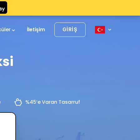
cüler
İletişim
GIRIŞ
si
e
%45’e Varan Tasarruf