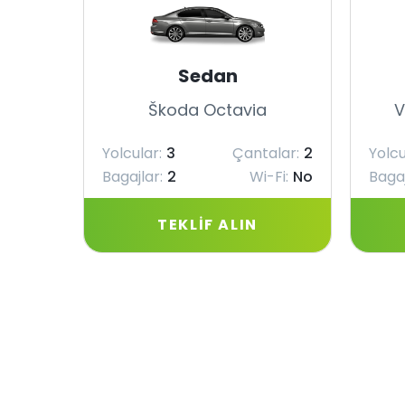
Sedan
Škoda Octavia
V
Yolcular:
3
Çantalar:
2
Yolcu
Bagajlar:
2
Wi-Fi:
No
Bagaj
TEKLIF ALIN