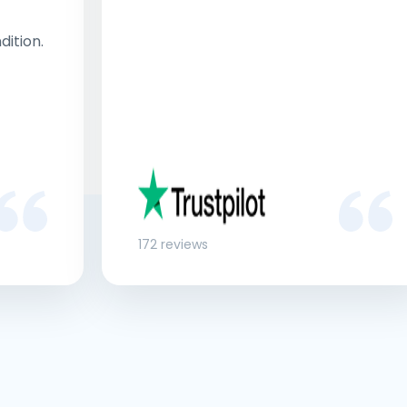
dition.
172 reviews