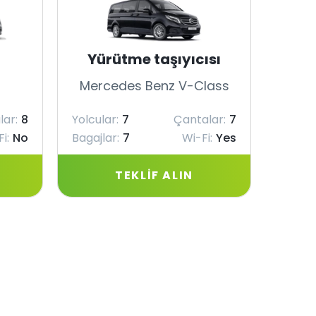
Yürütme taşıyıcısı
Mercedes Benz V-Class
Merc
lar:
8
Yolcular:
7
Çantalar:
7
Yolcul
i:
No
Bagajlar:
7
Wi-Fi:
Yes
Bagajl
TEKLIF ALIN