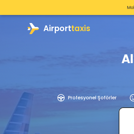
Mob
Airport
taxis
A
Profesyonel Şoförler