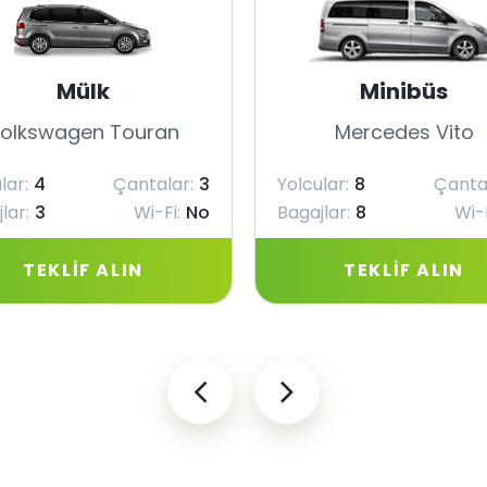
Mülk
Minibüs
olkswagen Touran
Mercedes Vito
lar:
4
Çantalar:
3
Yolcular:
8
Çanta
lar:
3
Wi-Fi:
No
Bagajlar:
8
Wi-F
TEKLIF ALIN
TEKLIF ALIN