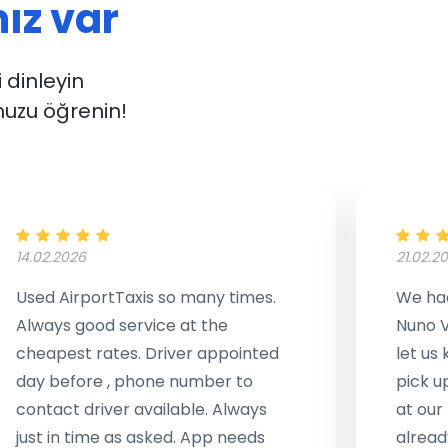
ız var
i dinleyin
uzu öğrenin!
14.02.2026
21.02.2
Used AirportTaxis so many times.
We had
Always good service at the
Nuno V
cheapest rates. Driver appointed
let us
day before , phone number to
pick u
contact driver available. Always
at our
just in time as asked. App needs
alread