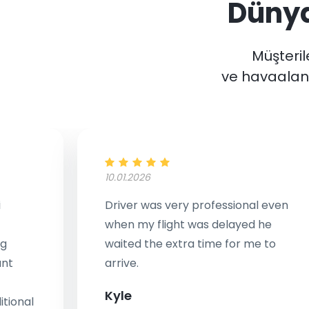
Düny
Müşterile
ve havaalanı
10.01.2026
i
Driver was very professional even
when my flight was delayed he
ng
waited the extra time for me to
ant
arrive.
Kyle
tional