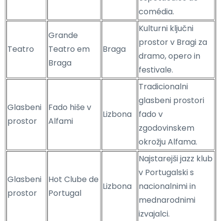
comédia.
Kulturni ključni
Grande
prostor v Bragi za
Teatro
Teatro em
Braga
dramo, opero in
Braga
festivale.
Tradicionalni
glasbeni prostori
Glasbeni
Fado hiše v
Lizbona
fado v
prostor
Alfami
zgodovinskem
okrožju Alfama.
Najstarejši jazz klub
v Portugalski s
Glasbeni
Hot Clube de
Lizbona
nacionalnimi in
prostor
Portugal
mednarodnimi
izvajalci.