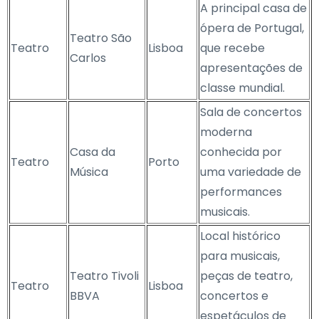
A principal casa de
ópera de Portugal,
Teatro São
Teatro
Lisboa
que recebe
Carlos
apresentações de
classe mundial.
Sala de concertos
moderna
Casa da
conhecida por
Teatro
Porto
Música
uma variedade de
performances
musicais.
Local histórico
para musicais,
Teatro Tivoli
peças de teatro,
Teatro
Lisboa
BBVA
concertos e
espetáculos de