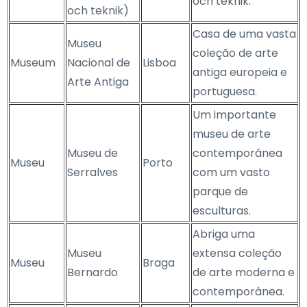
och teknik.
och teknik)
Casa de uma vasta
Museu
coleção de arte
Museum
Nacional de
Lisboa
antiga europeia e
Arte Antiga
portuguesa.
Um importante
museu de arte
Museu de
contemporânea
Museu
Porto
Serralves
com um vasto
parque de
esculturas.
Abriga uma
Museu
extensa coleção
Museu
Braga
Bernardo
de arte moderna e
contemporânea.