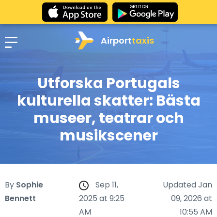
Airport
taxis
Utforska Portugals
kulturella skatter: Bästa
museer, teatrar och
musikscener
By
Sophie
Sep 11,
Updated Jan
Bennett
2025 at 9:25
09, 2026 at
AM
10:55 AM