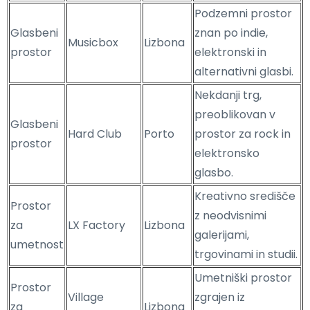
Podzemni prostor
Glasbeni
znan po indie,
Musicbox
Lizbona
prostor
elektronski in
alternativni glasbi.
Nekdanji trg,
preoblikovan v
Glasbeni
Hard Club
Porto
prostor za rock in
prostor
elektronsko
glasbo.
Kreativno središče
Prostor
z neodvisnimi
za
LX Factory
Lizbona
galerijami,
umetnost
trgovinami in studii.
Umetniški prostor
Prostor
Village
zgrajen iz
za
Lizbona