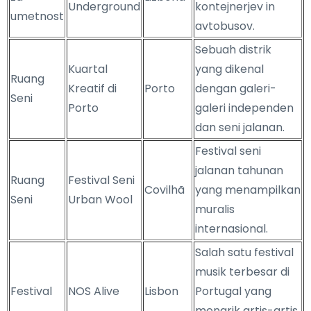
Underground
kontejnerjev in
umetnost
avtobusov.
Sebuah distrik
Kuartal
yang dikenal
Ruang
Kreatif di
Porto
dengan galeri-
Seni
Porto
galeri independen
dan seni jalanan.
Festival seni
jalanan tahunan
Ruang
Festival Seni
Covilhã
yang menampilkan
Seni
Urban Wool
muralis
internasional.
Salah satu festival
musik terbesar di
Festival
NOS Alive
Lisbon
Portugal yang
menarik artis-artis