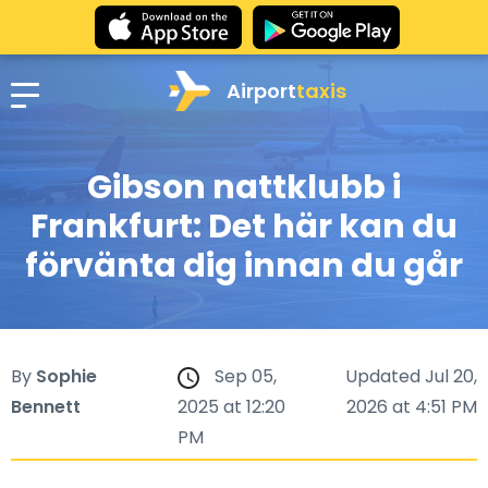
Airport
taxis
Gibson nattklubb i
Frankfurt: Det här kan du
förvänta dig innan du går
By
Sophie
Sep 05,
Updated Jul 20,
Bennett
2025 at 12:20
2026 at 4:51 PM
PM