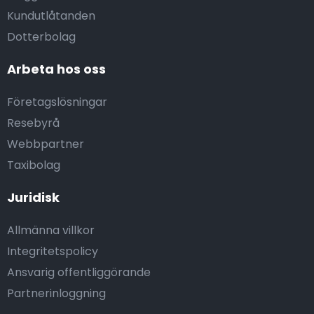
Kundutlåtanden
Dotterbolag
Arbeta hos oss
Företagslösningar
Resebyrå
Webbpartner
Taxibolag
Juridisk
Allmänna villkor
Integritetspolicy
Ansvarig offentliggörande
Partnerinloggning