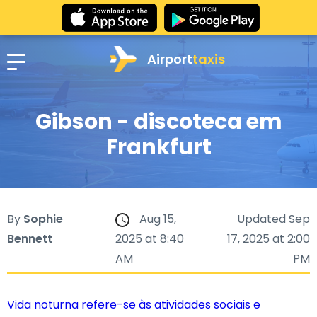
Airport
taxis
Gibson - discoteca em
Frankfurt
By
Sophie
Aug 15,
Updated Sep
Bennett
2025 at 8:40
17, 2025 at 2:00
AM
PM
Vida noturna refere-se às atividades sociais e