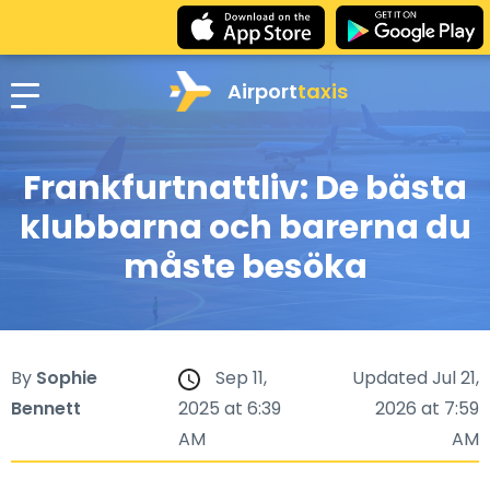
Airport
taxis
Frankfurtnattliv: De bästa
klubbarna och barerna du
måste besöka
By
Sophie
Sep 11,
Updated Jul 21,
Bennett
2025 at 6:39
2026 at 7:59
AM
AM