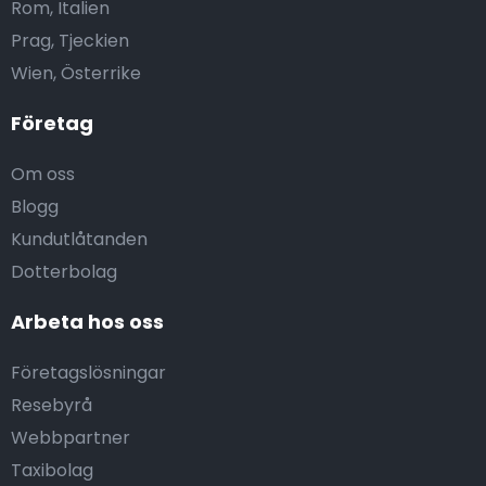
Rom, Italien
Prag, Tjeckien
Wien, Österrike
Företag
Om oss
Blogg
Kundutlåtanden
Dotterbolag
Arbeta hos oss
Företagslösningar
Resebyrå
Webbpartner
Taxibolag