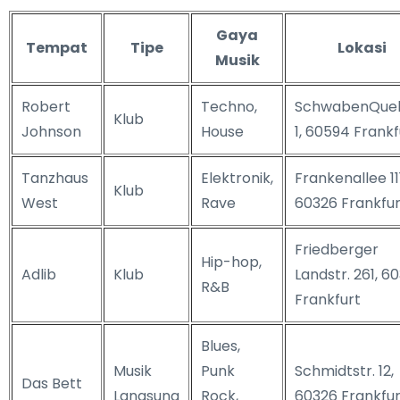
Gaya
Tempat
Tipe
Lokasi
Musik
Robert
Techno,
SchwabenQuel
Klub
Johnson
House
1, 60594 Frankf
Tanzhaus
Elektronik,
Frankenallee 111
Klub
West
Rave
60326 Frankfur
Friedberger
Hip-hop,
Adlib
Klub
Landstr. 261, 6
R&B
Frankfurt
Blues,
Musik
Punk
Schmidtstr. 12,
Das Bett
Langsung
Rock,
60326 Frankfur