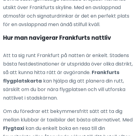
utsikt över Frankfurts skyline. Med en avslappnad
atmosfär och signaturdrinkar är det en perfekt plats
för en avslappnad men ändå stilfull kväll.
Hur man navigerar Frankfurts nattliv
Att ta sig runt Frankfurt på natten är enkelt. Stadens
bästa festdestinationer är utspridda över olika distrikt,
så att kunna hitta rätt är avgörande.
Frankfurts
flygplatskarta
kan hjälpa dig att planera din rutt,
särskilt om du bor nära flygplatsen och vill utforska
nattlivet i stadskärnan.
Om du föredrar ett bekymmersfritt sätt att ta dig
mellan klubbar är taxibilar det bästa alternativet. Med
Flygtaxi
kan du enkelt boka en resa till din