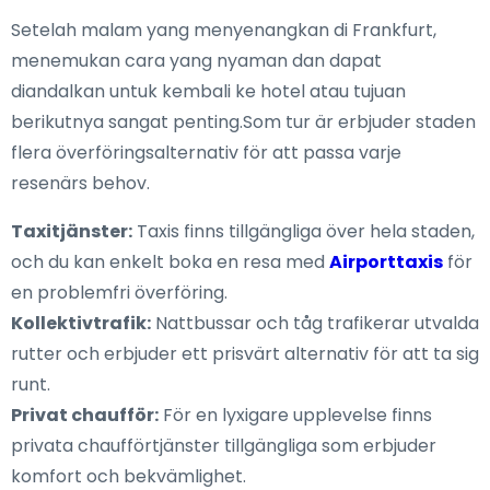
Setelah malam yang menyenangkan di Frankfurt,
menemukan cara yang nyaman dan dapat
diandalkan untuk kembali ke hotel atau tujuan
berikutnya sangat penting.Som tur är erbjuder staden
flera överföringsalternativ för att passa varje
resenärs behov.
Taxitjänster:
Taxis finns tillgängliga över hela staden,
och du kan enkelt boka en resa med
Airporttaxis
för
en problemfri överföring.
Kollektivtrafik:
Nattbussar och tåg trafikerar utvalda
rutter och erbjuder ett prisvärt alternativ för att ta sig
runt.
Privat chaufför:
För en lyxigare upplevelse finns
privata chaufförtjänster tillgängliga som erbjuder
komfort och bekvämlighet.