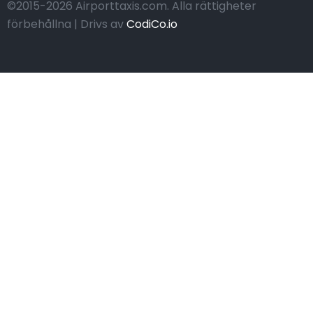
©2015-2026 Airporttaxis.com.
Alla rättigheter
förbehållna | Drivs av
CodiCo.io