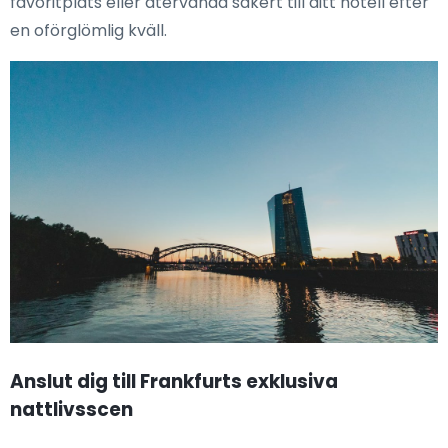
favoritplats eller återvända säkert till ditt hotell efter
en oförglömlig kväll.
Anslut dig till Frankfurts exklusiva
nattlivsscen