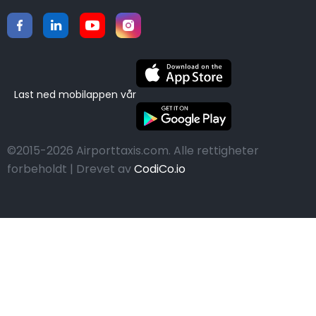
Last ned mobilappen vår
©2015-2026 Airporttaxis.com.
Alle rettigheter
forbeholdt | Drevet av
CodiCo.io