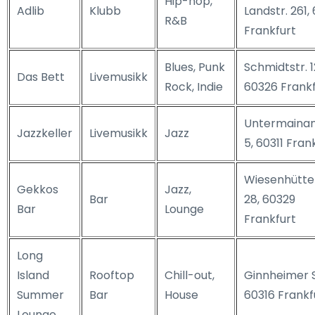
Hip-hop,
Adlib
Klubb
Landstr. 261,
R&B
Frankfurt
Blues, Punk
Schmidtstr. 1
Das Bett
Livemusikk
Rock, Indie
60326 Frankf
Untermaina
Jazzkeller
Livemusikk
Jazz
5, 60311 Fran
Wiesenhütte
Gekkos
Jazz,
Bar
28, 60329
Bar
Lounge
Frankfurt
Long
Island
Rooftop
Chill-out,
Ginnheimer St
Summer
Bar
House
60316 Frankf
Lounge