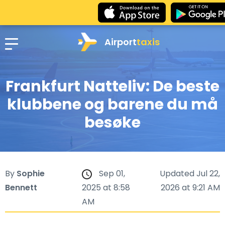
Airport
taxis
Frankfurt Natteliv: De beste
klubbene og barene du må
besøke
By
Sophie
Sep 01,
Updated Jul 22,
Bennett
2025 at 8:58
2026 at 9:21 AM
AM