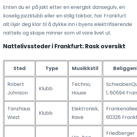
Enten du er på jakt etter en energisk dansegulv, en
koselig jazzklubb eller en stilig takbar, har Frankfurt
alt.Gjør deg klar til å dykke inn i byens elektrifiserende
natteliv og skape minner som vil vare livet ut.
Nattelivssteder i Frankfurt: Rask oversikt
Sted
Type
Musikkstil
Beliggen
Robert
Techno,
SchwabenQu
Klubb
Johnson
House
1, 60594 Fra
Tanzhaus
Elektronisk,
Frankenallee 
Klubb
West
Rave
60326 Frankf
Friedberger