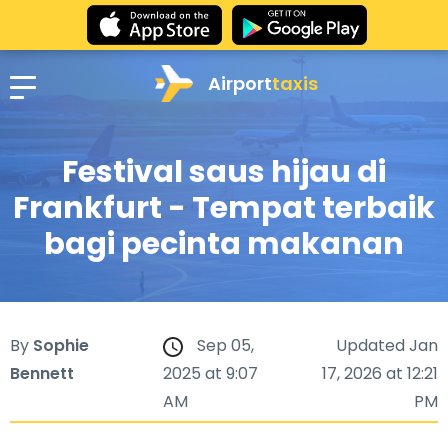
Airport
taxis
Festival saus hijau di
Frankfurt - Tempat terbaik
bagi pecinta makanan
By
Sophie
Sep 05,
Updated Jan
Bennett
2025 at 9:07
17, 2026 at 12:21
AM
PM