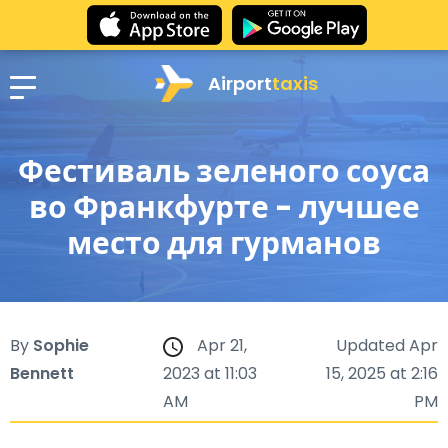
Airport
taxis
Фестиваль зеленого соуса
во Франкфурте - лучшее
место для гурманов
By
Sophie
Apr 21,
Updated Apr
Bennett
2023 at 11:03
15, 2025 at 2:16
AM
PM