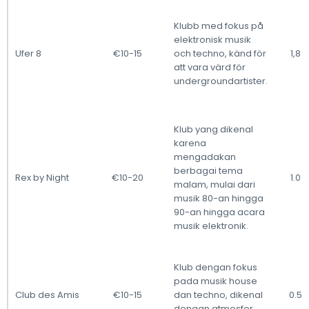
Klubb med fokus på
elektronisk musik
Ufer 8
€10-15
och techno, känd för
1,8 
att vara värd för
undergroundartister.
Klub yang dikenal
karena
mengadakan
berbagai tema
Rex by Night
€10-20
1.0 
malam, mulai dari
musik 80-an hingga
90-an hingga acara
musik elektronik.
Klub dengan fokus
pada musik house
Club des Amis
€10-15
dan techno, dikenal
0.5 
dengan atmosfer