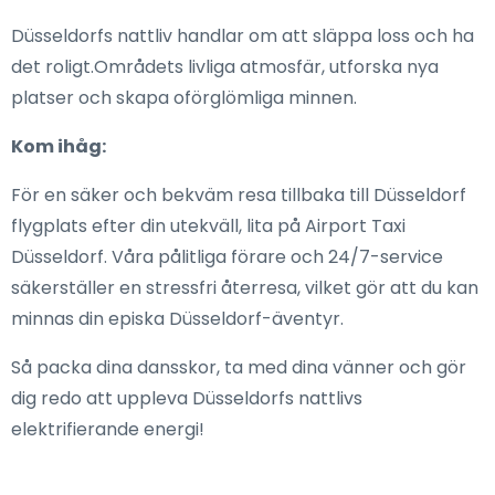
Düsseldorfs nattliv handlar om att släppa loss och ha
det roligt.Områdets livliga atmosfär, utforska nya
platser och skapa oförglömliga minnen.
Kom ihåg:
För en säker och bekväm resa tillbaka till Düsseldorf
flygplats efter din utekväll, lita på Airport Taxi
Düsseldorf. Våra pålitliga förare och 24/7-service
säkerställer en stressfri återresa, vilket gör att du kan
minnas din episka Düsseldorf-äventyr.
Så packa dina dansskor, ta med dina vänner och gör
dig redo att uppleva Düsseldorfs nattlivs
elektrifierande energi!