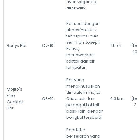
även veganska
alternativ.
Bar seni dengan
atmosfera unik,
terinspirasi oleh
seniman Joseph
Beuys Bar
€7-10
1.5 km
(ber
Beuys,
10 
menawarkan
koktail dan bir
tempatan.
Bar yang
mengkhususkan
Mojito's
diri dalam mojito
Fine
€8-15
Cuba asli dan
0.3 km
(ber
Cocktail
pelbagai koktail
3 (
Bar
klasik lain, dengan
bengkel tersedia.
Pabrik bir
bersejarah yang