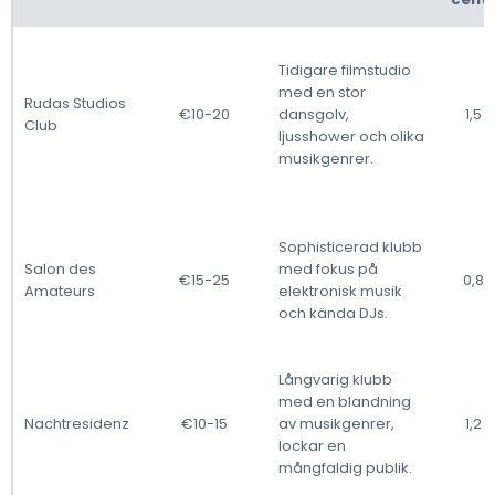
Tidigare filmstudio
med en stor
Rudas Studios
€10-20
dansgolv,
1,5 
Club
ljusshower och olika
musikgenrer.
Sophisticerad klubb
Salon des
med fokus på
€15-25
0,8 
Amateurs
elektronisk musik
och kända DJs.
Långvarig klubb
med en blandning
Nachtresidenz
€10-15
av musikgenrer,
1,2 
lockar en
mångfaldig publik.