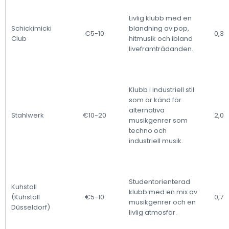
Livlig klubb med en
Schickimicki
blandning av pop,
€5-10
0,3 
Club
hitmusik och ibland
liveframträdanden.
Klubb i industriell stil
som är känd för
alternativa
Stahlwerk
€10-20
2,0 
musikgenrer som
techno och
industriell musik.
Studentorienterad
Kuhstall
klubb med en mix av
(Kuhstall
€5-10
0,7 
musikgenrer och en
Düsseldorf)
livlig atmosfär.