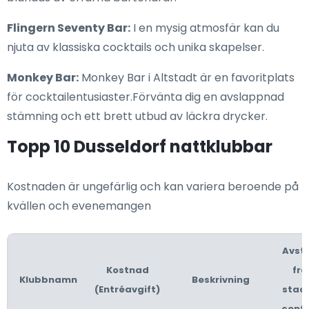
Flingern Seventy Bar:
I en mysig atmosfär kan du
njuta av klassiska cocktails och unika skapelser.
Monkey Bar:
Monkey Bar i Altstadt är en favoritplats
för cocktailentusiaster.Förvänta dig en avslappnad
stämning och ett brett utbud av läckra drycker.
Topp 10 Dusseldorf nattklubbar
Kostnaden är ungefärlig och kan variera beroende på
kvällen och evenemangen
Avst
Kostnad
frå
Klubbnamn
Beskrivning
(Entréavgift)
stad
cent