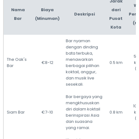
Jarak
W
Nama
Biaya
dari
Deskripsi
Perj
Bar
(Minuman)
Pusat
(m
Kota
Bar nyaman
dengan dinding
bata terbuka,
5 
The Oak's
menawarkan
€8-12
0.5 km
ka
Bar
berbagai pilihan
(t
koktail, anggur,
dan musik live
sesekali.
Bar bergaya yang
mengkhususkan
10 
diri dalam koktail
Siam Bar
€7-10
0.8 km
ka
berinspirasi Asia
(t
dan suasana
yang ramai.