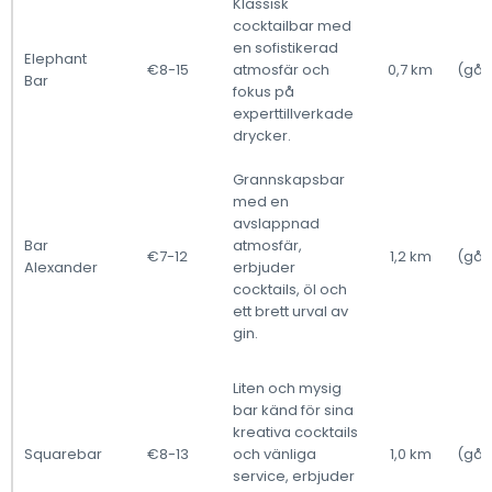
Klassisk
cocktailbar med
en sofistikerad
Elephant
€8-15
atmosfär och
0,7 km
(gåe
Bar
fokus på
(
experttillverkade
drycker.
Grannskapsbar
med en
avslappnad
Bar
atmosfär,
€7-12
1,2 km
(gåe
Alexander
erbjuder
(
cocktails, öl och
ett brett urval av
gin.
Liten och mysig
bar känd för sina
kreativa cocktails
Squarebar
€8-13
och vänliga
1,0 km
(gåe
service, erbjuder
(