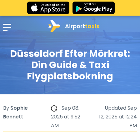
Airport
taxis
Düsseldorf Efter Mörkret:
Din Guide & Taxi
Flygplatsbokning
By
Sophie
Sep 08,
Updated Sep
Bennett
2025 at 9:52
12, 2025 at 12:24
AM
PM