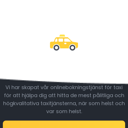
Var med oss
Vi har skapat vår onlinebokningstjänst för taxi
för att hjälpa dig att hitta de mest pålitliga och
högkvalitativa taxitjänsterna, när som helst och
var som helst.