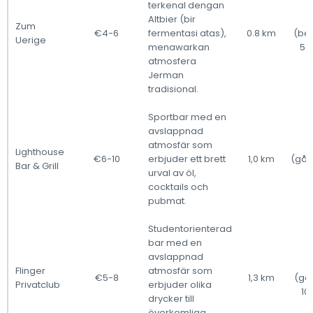
terkenal dengan
Altbier (bir
Zum
€4-6
fermentasi atas),
0.8 km
(ber
Uerige
menawarkan
5 (
atmosfera
Jerman
tradisional.
Sportbar med en
avslappnad
atmosfär som
Lighthouse
€6-10
erbjuder ett brett
1,0 km
(gåe
Bar & Grill
urval av öl,
(
cocktails och
pubmat.
Studentorienterad
bar med en
avslappnad
Flinger
atmosfär som
€5-8
1,3 km
(gå
Privatclub
erbjuder olika
10 
drycker till
överkomliga