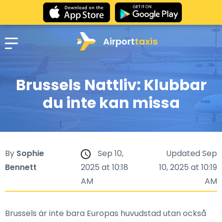
Airport
taxis
Brussels Nattliv: Klubbar
du inte kan missa
By
Sophie
Sep 10,
Updated Sep
Bennett
2025 at 10:18
10, 2025 at 10:19
AM
AM
Brussels är inte bara Europas huvudstad utan också