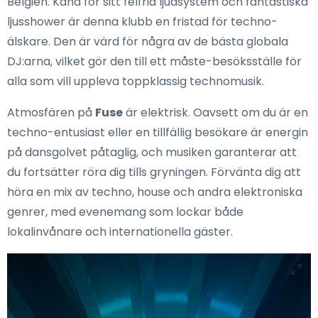
Belgien. Känd för sitt felfria ljudsystem och fantastiska
ljusshower är denna klubb en fristad för techno-
älskare. Den är värd för några av de bästa globala
DJ:arna, vilket gör den till ett måste-besöksställe för
alla som vill uppleva toppklassig technomusik.
Atmosfären på
Fuse
är elektrisk. Oavsett om du är en
techno-entusiast eller en tillfällig besökare är energin
på dansgolvet påtaglig, och musiken garanterar att
du fortsätter röra dig tills gryningen. Förvänta dig att
höra en mix av techno, house och andra elektroniska
genrer, med evenemang som lockar både
lokalinvånare och internationella gäster.