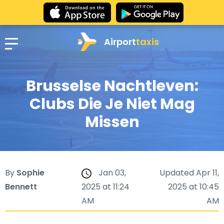
Airport
taxis
Brusselse Nachtleven:
Clubs Die Je Niet Mag
Missen
By
Sophie
Jan 03,
Updated Apr 11,
Bennett
2025 at 11:24
2025 at 10:45
AM
AM