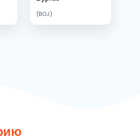
(BOJ)
рию