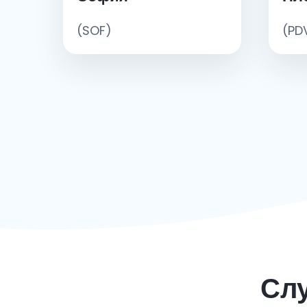
(SOF)
(PD
Слу