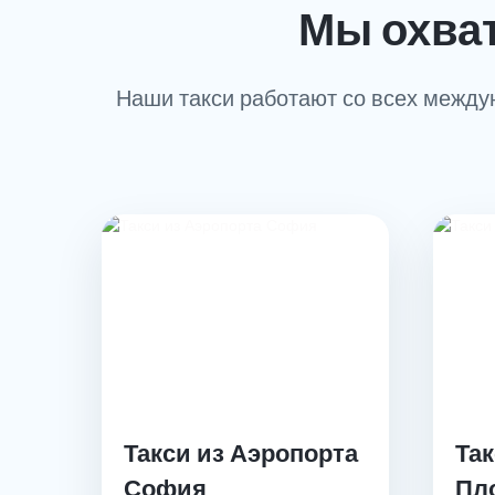
Мы охва
Наши такси работают со всех междун
Такси из Аэропорта
Так
София
Пл