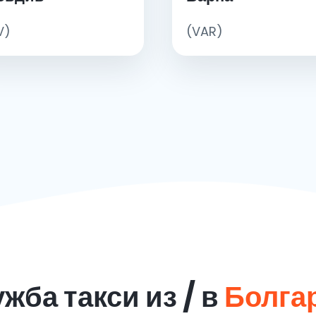
V)
(VAR)
жба такси из / в
Болга