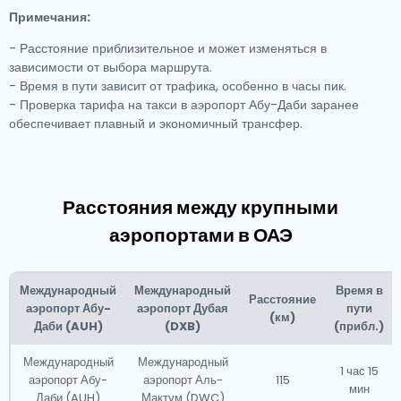
Примечания:
- Расстояние приблизительное и может изменяться в
зависимости от выбора маршрута.
- Время в пути зависит от трафика, особенно в часы пик.
- Проверка
тарифа на такси в аэропорт Абу-Даби
заранее
обеспечивает плавный и экономичный трансфер.
Расстояния между крупными
аэропортами в ОАЭ
Международный
Международный
Время в
Расстояние
аэропорт Абу-
аэропорт Дубая
пути
(км)
Даби (AUH)
(DXB)
(прибл.)
Международный
Международный
1 час 15
аэропорт Абу-
аэропорт Аль-
115
мин
Даби (AUH)
Мактум (DWC)