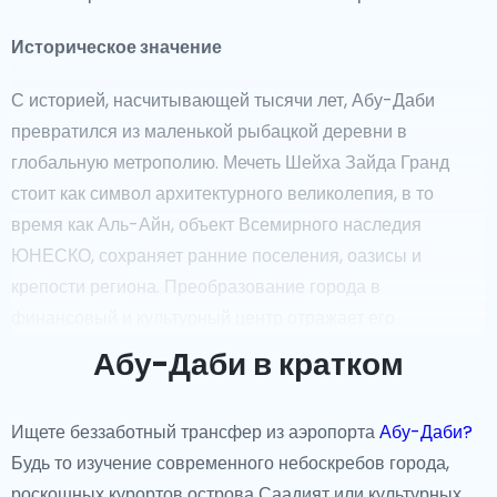
Историческое значение
С историей, насчитывающей тысячи лет, Абу-Даби
превратился из маленькой рыбацкой деревни в
глобальную метрополию. Мечеть Шейха Зайда Гранд
стоит как символ архитектурного великолепия, в то
время как Аль-Айн, объект Всемирного наследия
ЮНЕСКО, сохраняет ранние поселения, оазисы и
крепости региона. Преобразование города в
финансовый и культурный центр отражает его
динамичное прошлое и многообещающее будущее.
Абу-Даби в кратком
Знаковые достопримечательности
Ищете беззаботный трансфер из аэропорта
Абу-Даби?
От безупречных пляжей острова Саадият до
Будь то изучение современного небоскребов города,
адреналинового Ferrari World, Абу-Даби гордится
роскошных курортов острова Саадият или культурных