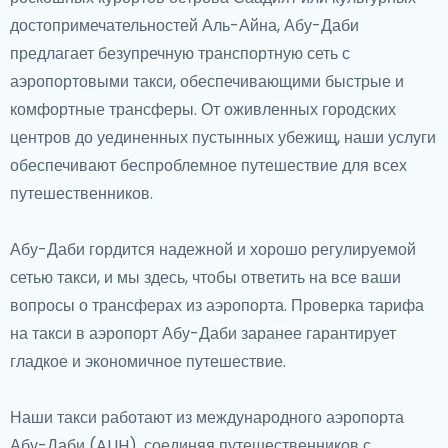
множеством обязательных к посещению
достопримечательностей Аль-Айна, Абу-Даби
достопримечательностей. Трасса Яс Марина принимает
предлагает безупречную транспортную сеть с
мероприятия мирового класса по автоспорту, а Корниш
аэропортовыми такси, обеспечивающими быстрые и
предлагает потрясающие виды на набережную.Пустыня
комфортные трансферы. От оживленных городских
Руб' аль-Хали, самая большая песчаная пустыня в
центров до уединенных пустынных убежищ, наши услуги
мире, предлагает непревзойденный опыт пустынного
обеспечивают беспроблемное путешествие для всех
сафари для любителей приключений.
путешественников.
Вдали от туристических троп
Абу-Даби гордится надежной и хорошо регулируемой
сетью такси, и мы здесь, чтобы ответить на все ваши
Для тех, кто ищет что-то за пределами великолепия
вопросы о трансферах из аэропорта. Проверка
тарифа
города, в Абу-Даби ждут своего открытия скрытые
на такси в аэропорт Абу-Даби
заранее гарантирует
жемчужины. Мангровые леса предлагают мирное
гладкое и экономичное путешествие.
каякинговое убежище, а спокойный оазис Лива
открывает врата в обширную аравийскую пустыню.
Наши такси работают из международного аэропорта
Менее известный остров Сир-Бани-Яс, дом
Абу-Даби (AUH), соединяя путешественников с