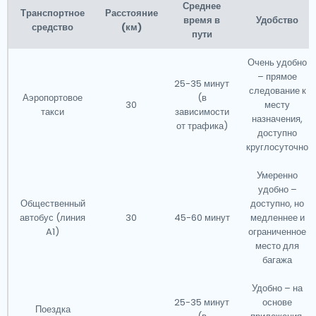
Среднее
гарантирует незабываемое приключение.
Транспортное
Расстояние
время в
Удобство
средство
(км)
пути
Очень удобно
– прямое
25-35 минут
следование к
Аэропортовое
(в
30
месту
такси
зависимости
назначения,
от трафика)
доступно
круглосуточно
Умеренно
удобно –
Общественный
доступно, но
автобус (линия
30
45-60 минут
медленнее и
A1)
ограниченное
место для
багажа
Удобно – на
25-35 минут
основе
Поездка