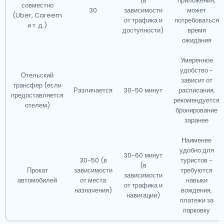
(в
приложения,
совместно
30
зависимости
может
(Uber, Careem
от трафика и
потребоваться
и т. д.)
доступности)
время
ожидания
Умеренное
удобство -
Отельский
зависит от
трансфер (если
Различается
30-50 минут
расписания,
предоставляется
рекомендуется
отелем)
бронирование
заранее
Наименее
удобно для
30-60 минут
30-50 (в
туристов -
(в
Прокат
зависимости
требуются
зависимости
автомобилей
от места
навыки
от трафика и
назначения)
вождения,
навигации)
платежи за
парковку