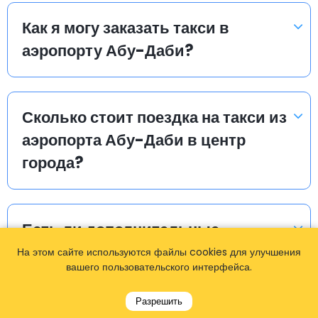
Как я могу заказать такси в
аэропорту Абу-Даби?
Сколько стоит поездка на такси из
аэропорта Абу-Даби в центр
города?
Есть ли дополнительные
платежи за использование такси
На этом сайте используются файлы cookies для улучшения
вашего пользовательского интерфейса.
в аэропорту Абу-Даби?
Разрешить