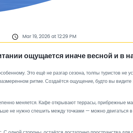
Mar 19, 2026 at 12:29 PM
ании ощущается иначе весной и в на
бенному. Это ещё не разгар сезона, толпы туристов не ус
азмеренном ритме. Создаётся ощущение, будто вы видите эт
тепенно меняется. Кафе открывают террасы, прибрежные м
ьше не нужно спешить между точками — можно двигаться в 
 С одной стороны, остаётся достаточно пространства для п