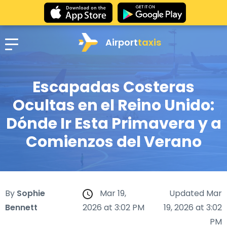
Airport
taxis
Escapadas Costeras
Ocultas en el Reino Unido:
Dónde Ir Esta Primavera y a
Comienzos del Verano
By
Sophie
Mar 19,
Updated Mar
Bennett
2026 at 3:02 PM
19, 2026 at 3:02
PM