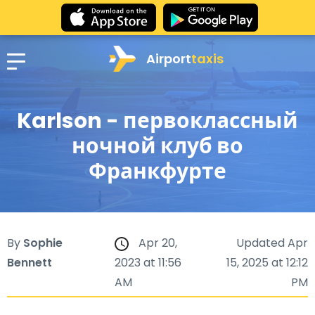
Airport
taxis
Karlson - первоклассный
ночной клуб во
Франкфурте
By
Sophie
Apr 20,
Updated Apr
Bennett
2023 at 11:56
15, 2025 at 12:12
AM
PM