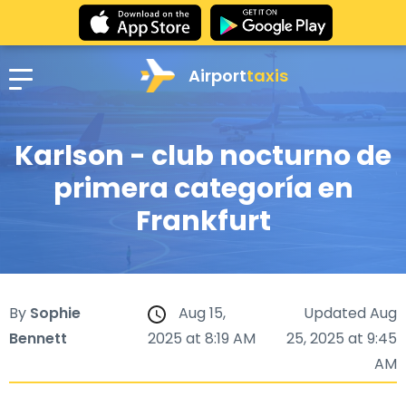
Airport
taxis
Karlson - club nocturno de
primera categoría en
Frankfurt
By
Sophie
Aug 15,
Updated Aug
Bennett
2025 at 8:19 AM
25, 2025 at 9:45
AM