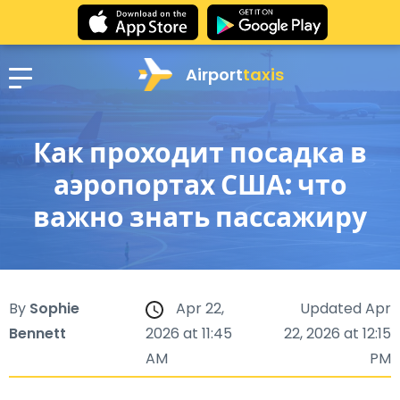
Airport
taxis
Как проходит посадка в
аэропортах США: что
важно знать пассажиру
By
Sophie
Apr 22,
Updated Apr
Bennett
2026 at 11:45
22, 2026 at 12:15
AM
PM