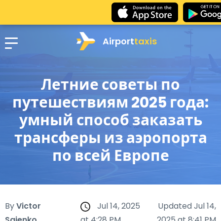
Airport
taxis
Летние советы по
путешествиям 2025 года:
умный способ заказать
трансферы из аэропорта
по всей Европе
By
Victor
Jul 14, 2025
Updated Jul 14,
Saienko
at 4:28 PM
2025 at 8:41 PM