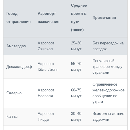
Среднее
Город
Аэропорт
время в
Примечания
отправления
назначения
пути
(такси)
Аэропорт
25–30
Без пересадок на
Амстердам
Схипхол
минут
поездах
Популярный
Аэропорт
55–70
Дюссельдорф
трансфер между
Кёльн/Бонн
минут
странами
Ограниченное
Аэропорт
60–75
железнодорожное
Салерно
Неаполя
минут
сообщение по
утрам
Аэропорт
30–40
Возможны летние
Канны
Ниццы
минут
задержки