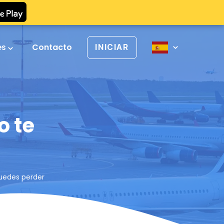
es
Contacto
INICIAR
o te
puedes perder