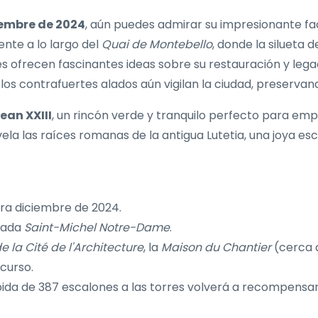
embre de 2024
, aún puedes admirar su impresionante fa
ente a lo largo del
Quai de Montebello
, donde la silueta 
es ofrecen fascinantes ideas sobre su restauración y lega
 los contrafuertes alados aún vigilan la ciudad, preservan
ean XXIII
, un rincón verde y tranquilo perfecto para emp
ela las raíces romanas de la antigua Lutetia, una joya es
a diciembre de 2024.
arada
Saint-Michel Notre-Dame
.
e la Cité de l'Architecture
, la
Maison du Chantier
(cerca 
curso.
bida de 387 escalones a las torres volverá a recompensar 