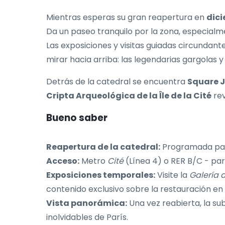
Mientras esperas su gran reapertura en
dici
Da un paseo tranquilo por la zona, especialm
Las exposiciones y visitas guiadas circundant
mirar hacia arriba: las legendarias gargolas y
Detrás de la catedral se encuentra
Square J
Cripta Arqueológica de la Île de la Cité
rev
Bueno saber
Reapertura de la catedral:
Programada par
Acceso:
Metro
Cité
(Línea 4) o RER B/C - p
Exposiciones temporales:
Visite la
Galería d
contenido exclusivo sobre la restauración en 
Vista panorámica:
Una vez reabierta, la su
inolvidables de París.