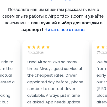
Позвольте нашим клиентам рассказать вам о
своем опыте работы с Airporttaxis.com
и узнайте,
почему мы -
ваш лучший выбор для поездки в
аэропорт!
Читать все отзывы
14.02.2026
21.02.
ride to
Used AirportTaxis so many
We ha
rom the
times. Always good service at
from 
nctual
the cheapest rates. Driver
early
uested a
appointed day before , phone
our s
s
number to contact driver
(5:50
taking
available. Always just in time
place
t but
as asked. App needs update
alrea