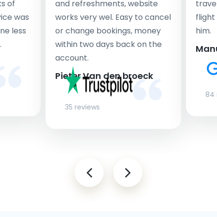
s of
and refreshments, website
travel
rvice was
works very wel. Easy to cancel
fligh
ne less
or change bookings, money
him.
.
within two days back on the
Man
account.
Pieter Van den broeck
84 
35 reviews