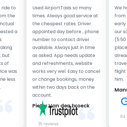
ride to
Used AirportTaxis so many
We ha
rom the
times. Always good service at
from 
nctual
the cheapest rates. Driver
early
uested a
appointed day before , phone
our s
s
number to contact driver
(5:50
taking
available. Always just in time
place
t but
as asked. App needs update
alrea
s of
and refreshments, website
travel
rvice was
works very wel. Easy to cancel
fligh
ne less
or change bookings, money
him.
.
within two days back on the
Man
account.
Pieter Van den broeck
84 
35 reviews