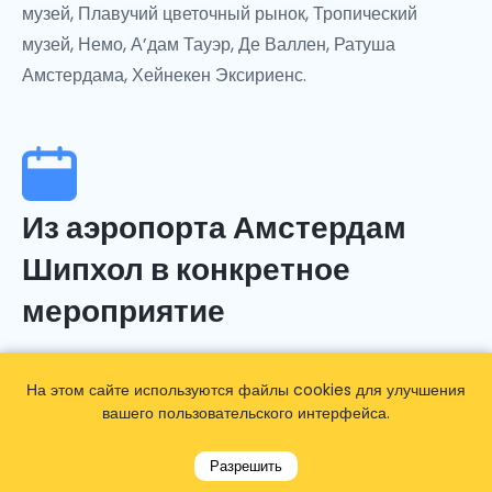
музей, Плавучий цветочный рынок, Тропический
музей, Немо, А’дам Тауэр, Де Валлен, Ратуша
Амстердама, Хейнекен Эксириенс.
Из аэропорта Амстердам
Шипхол в конкретное
мероприятие
Если ваша цель - посетить любое из конкретных
На этом сайте используются файлы cookies для улучшения
мероприятий, таких как Марафон Амстердама,
вашего пользовательского интерфейса.
Спортсмен года Амстердама, Международный
фестиваль импровизации IMPRO Амстердама,
Разрешить