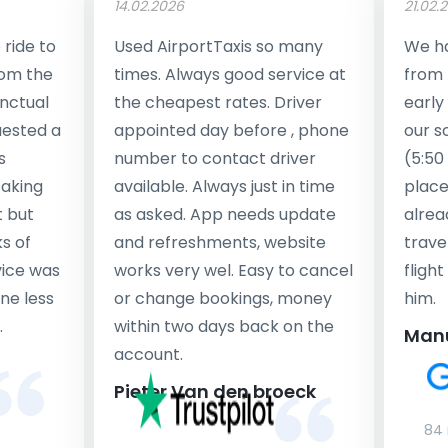
14.02.2026
21.02.
ride to
Used AirportTaxis so many
We ha
rom the
times. Always good service at
from 
nctual
the cheapest rates. Driver
early
uested a
appointed day before , phone
our s
s
number to contact driver
(5:50
taking
available. Always just in time
place
t but
as asked. App needs update
alrea
s of
and refreshments, website
travel
rvice was
works very wel. Easy to cancel
fligh
ne less
or change bookings, money
him.
.
within two days back on the
Man
account.
Pieter Van den broeck
84 