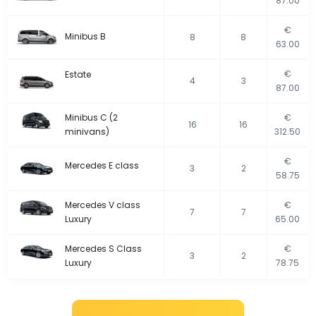
87.00
€
Minibus B
8
8
63.00
€
Estate
4
3
87.00
Minibus C (2
€
16
16
minivans)
312.50
€
Mercedes E class
3
2
58.75
Mercedes V class
€
7
7
Luxury
65.00
Mercedes S Class
€
3
2
Luxury
78.75