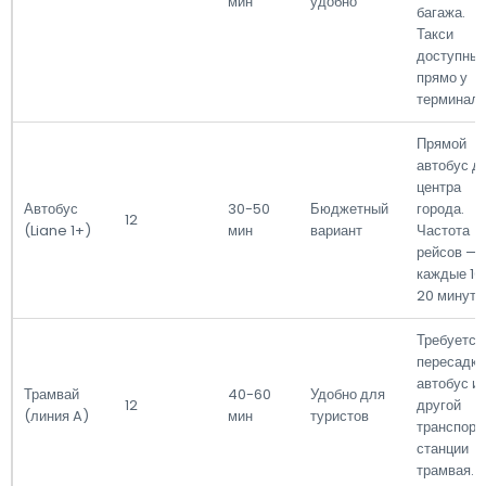
мин
удобно
багажа.
Такси
доступны
прямо у
терминала
Прямой
автобус д
центра
Автобус
30-50
Бюджетный
города.
12
(Liane 1+)
мин
вариант
Частота
рейсов —
каждые 10
20 минут.
Требуется
пересадка
автобус и
Трамвай
40-60
Удобно для
12
другой
(линия A)
мин
туристов
транспорт
станции
трамвая.