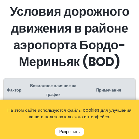
Условия дорожного
движения в районе
аэропорта Бордо-
Мериньяк (BOD)
Возможное влияние на
Фактор
Примечания
трафик
Час пик (7-9 утра и 5-7
На этом сайте используются файлы cookies для улучшения
вечера по будням):
вашего пользовательского интерфейса.
Усиленный трафик на
подъездных дорогах,
Разрешить
особенно в туристический