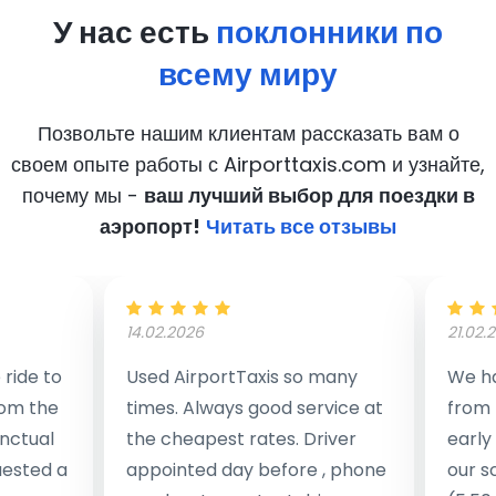
У нас есть
поклонники по
всему миру
Позвольте нашим клиентам рассказать вам о
своем опыте работы с Airporttaxis.com
и узнайте,
почему мы -
ваш лучший выбор для поездки в
аэропорт!
Читать все отзывы
14.02.2026
21.02.
ride to
Used AirportTaxis so many
We ha
rom the
times. Always good service at
from 
nctual
the cheapest rates. Driver
early
uested a
appointed day before , phone
our s