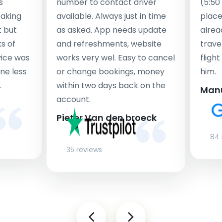
s
number to contact driver
(5:50
taking
available. Always just in time
place
t but
as asked. App needs update
alrea
s of
and refreshments, website
travel
rvice was
works very wel. Easy to cancel
fligh
ne less
or change bookings, money
him.
.
within two days back on the
Man
account.
Pieter Van den broeck
84 
35 reviews