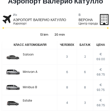
Аэропорт Валерио Катулло
Из:
В:
АЭРОПОРТ ВАЛЕРИО КАТУЛЛО
ВЕРОНА
Аэропорт
Центр города
13 km
20 min
КЛАСС АВТОМОБИЛЯ
ЧЕЛОВЕК
БАГАЖ
ЦЕНА
€
Saloon
3
2
69.00
€
Minivan A
6
6
68.75
€
Minibus B
8
8
93.75
€
Estate
4
3
68.75