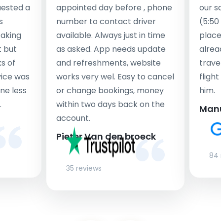
uested a
appointed day before , phone
our s
s
number to contact driver
(5:50
taking
available. Always just in time
place
t but
as asked. App needs update
alrea
s of
and refreshments, website
travel
rvice was
works very wel. Easy to cancel
fligh
ne less
or change bookings, money
him.
.
within two days back on the
Man
account.
Pieter Van den broeck
84 
35 reviews