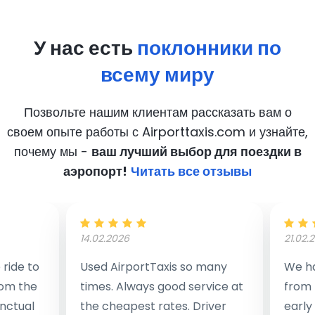
У нас есть
поклонники по
всему миру
Позвольте нашим клиентам рассказать вам о
своем опыте работы с Airporttaxis.com
и узнайте,
почему мы -
ваш лучший выбор для поездки в
аэропорт!
Читать все отзывы
14.02.2026
21.02.
ride to
Used AirportTaxis so many
We ha
rom the
times. Always good service at
from 
nctual
the cheapest rates. Driver
early